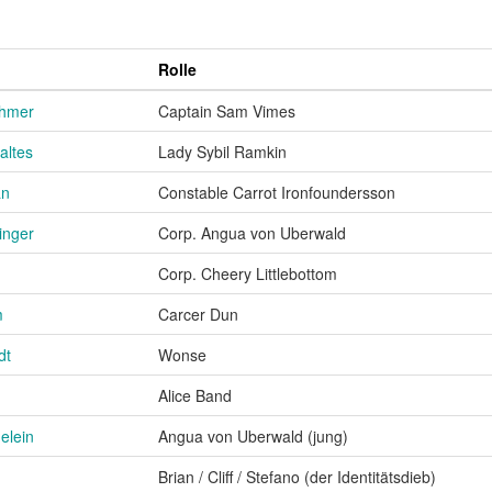
Rolle
chmer
Captain Sam Vimes
altes
Lady Sybil Ramkin
an
Constable Carrot Ironfoundersson
inger
Corp. Angua von Uberwald
Corp. Cheery Littlebottom
m
Carcer Dun
dt
Wonse
Alice Band
elein
Angua von Uberwald (jung)
Brian / Cliff / Stefano (der Identitätsdieb)