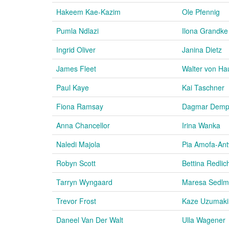
Hakeem Kae-Kazim
Ole Pfennig
Pumla Ndlazi
Ilona Grandke
Ingrid Oliver
Janina Dietz
James Fleet
Walter von Hau
Paul Kaye
Kai Taschner
Fiona Ramsay
Dagmar Dem
Anna Chancellor
Irina Wanka
Naledi Majola
Pia Amofa-Ant
Robyn Scott
Bettina Redlic
Tarryn Wyngaard
Maresa Sedlm
Trevor Frost
Kaze Uzumaki
Daneel Van Der Walt
Ulla Wagener