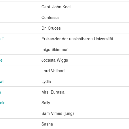
Capt. John Keel
Contessa
Dr. Cruces
ff
Erzkanzler der unsichtbaren Universität
Inigo Skimmer
pe
Jocasta Wiggs
Lord Vetinari
wi
Lydia
h
Mrs. Eurasia
eir
Sally
Sam Vimes (jung)
Sasha