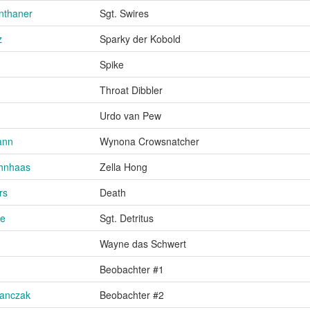
nthaner
Sgt. Swires
z
Sparky der Kobold
Spike
Throat Dibbler
Urdo van Pew
ann
Wynona Crowsnatcher
hnhaas
Zella Hong
rs
Death
e
Sgt. Detritus
Wayne das Schwert
Beobachter #1
anczak
Beobachter #2