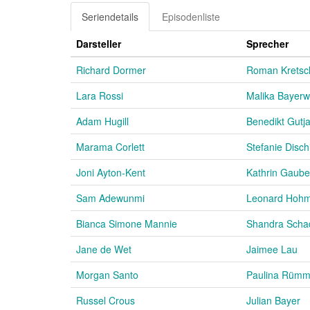
Seriendetails
Episodenliste
Darsteller
Sprecher
Richard Dormer
Roman Krets
Lara Rossi
Malika Bayerw
Adam Hugill
Benedikt Gutj
Marama Corlett
Stefanie Disch
Joni Ayton-Kent
Kathrin Gaube
Sam Adewunmi
Leonard Hoh
Bianca Simone Mannie
Shandra Scha
Jane de Wet
Jaimee Lau
Morgan Santo
Paulina Rümm
Russel Crous
Julian Bayer