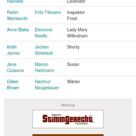
Ramskill
Lavender
Robin
Fritz Tillmann
Inspektor
Wentworth
Frost
Anne Blake
Eleonore
Lady Mary
Noelle
Wilbraham
Keith
Jochen
Shorty
James
Striebeck
Jane
Marion
Susan
Cussons
Hartmann
Edwin
Hartmut
Wärter
Brown
Neugebauer
Werbung