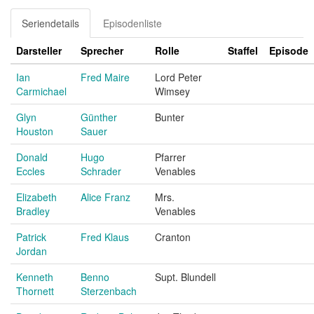
Seriendetails
Episodenliste
Darsteller
Sprecher
Rolle
Staffel
Episode
Ian
Fred Maire
Lord Peter
Carmichael
Wimsey
Glyn
Günther
Bunter
Houston
Sauer
Donald
Hugo
Pfarrer
Eccles
Schrader
Venables
Elizabeth
Alice Franz
Mrs.
Bradley
Venables
Patrick
Fred Klaus
Cranton
Jordan
Kenneth
Benno
Supt. Blundell
Thornett
Sterzenbach