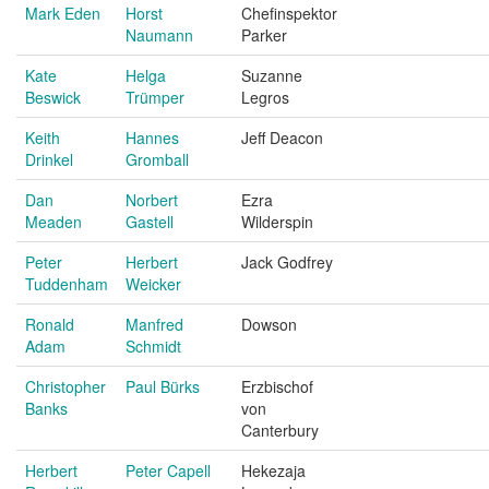
Mark Eden
Horst
Chefinspektor
Naumann
Parker
Kate
Helga
Suzanne
Beswick
Trümper
Legros
Keith
Hannes
Jeff Deacon
Drinkel
Gromball
Dan
Norbert
Ezra
Meaden
Gastell
Wilderspin
Peter
Herbert
Jack Godfrey
Tuddenham
Weicker
Ronald
Manfred
Dowson
Adam
Schmidt
Christopher
Paul Bürks
Erzbischof
Banks
von
Canterbury
Herbert
Peter Capell
Hekezaja