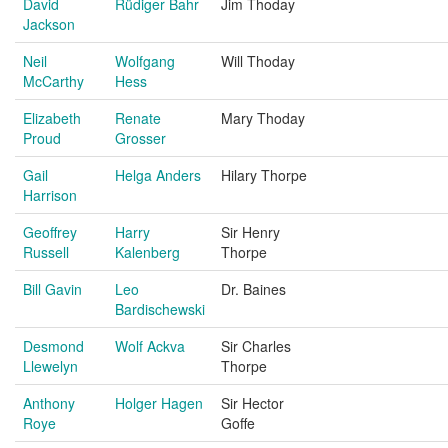
David
Rüdiger Bahr
Jim Thoday
Jackson
Neil
Wolfgang
Will Thoday
McCarthy
Hess
Elizabeth
Renate
Mary Thoday
Proud
Grosser
Gail
Helga Anders
Hilary Thorpe
Harrison
Geoffrey
Harry
Sir Henry
Russell
Kalenberg
Thorpe
Bill Gavin
Leo
Dr. Baines
Bardischewski
Desmond
Wolf Ackva
Sir Charles
Llewelyn
Thorpe
Anthony
Holger Hagen
Sir Hector
Roye
Goffe