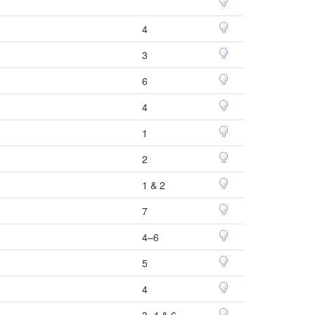
4
3
6
4
1
2
1 & 2
7
4–6
5
4
3, 4 & 6