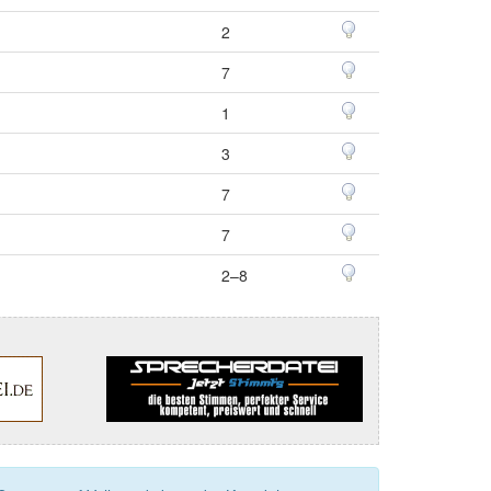
2
7
1
3
7
7
2–8