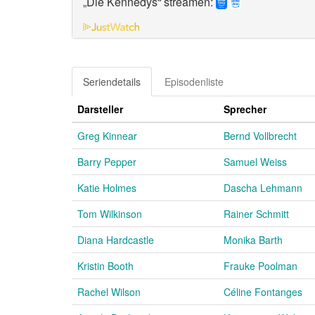
„Die Kennedys“ streamen:
Seriendetails
Episodenliste
Darsteller
Sprecher
Greg Kinnear
Bernd Vollbrecht
Barry Pepper
Samuel Weiss
Katie Holmes
Dascha Lehmann
Tom Wilkinson
Rainer Schmitt
Diana Hardcastle
Monika Barth
Kristin Booth
Frauke Poolman
Rachel Wilson
Céline Fontanges