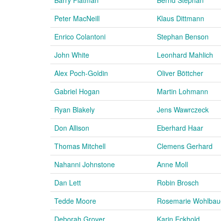
Peter MacNeill
Klaus Dittmann
Enrico Colantoni
Stephan Benson
John White
Leonhard Mahlich
Alex Poch-Goldin
Oliver Böttcher
Gabriel Hogan
Martin Lohmann
Ryan Blakely
Jens Wawrczeck
Don Allison
Eberhard Haar
Thomas Mitchell
Clemens Gerhard
Nahanni Johnstone
Anne Moll
Dan Lett
Robin Brosch
Tedde Moore
Rosemarie Wohlbau
Deborah Grover
Karin Eckhold