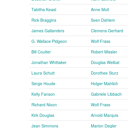
Tabitha Keast
Anne Moll
Rick Braggins
Sven Dahlem
James Gallanders
Clemens Gerhard
G. Wallace Pidgeon
Wolf Frass
Bill Coulter
Robert Missler
Jonathan Whittaker
Douglas Welbat
Laura Schutt
Dorothee Sturz
Serge Houde
Holger Mahlich
Kelly Fanson
Gabriele Libbach
Richard Nixon
Wolf Frass
Kirk Douglas
Arnold Marquis
Jean Simmons
Marion Degler