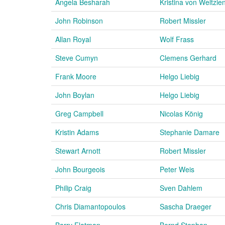
Angela Besharah
Kristina von Weltzie
John Robinson
Robert Missler
Allan Royal
Wolf Frass
Steve Cumyn
Clemens Gerhard
Frank Moore
Helgo Liebig
John Boylan
Helgo Liebig
Greg Campbell
Nicolas König
Kristin Adams
Stephanie Damare
Stewart Arnott
Robert Missler
John Bourgeois
Peter Weis
Philip Craig
Sven Dahlem
Chris Diamantopoulos
Sascha Draeger
Barry Flatman
Bernd Stephan