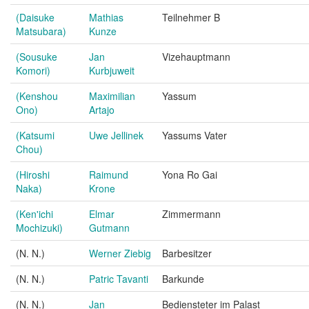
(Daisuke
Mathias
Teilnehmer B
Matsubara)
Kunze
(Sousuke
Jan
Vizehauptmann
Komori)
Kurbjuweit
(Kenshou
Maximilian
Yassum
Ono)
Artajo
(Katsumi
Uwe Jellinek
Yassums Vater
Chou)
(Hiroshi
Raimund
Yona Ro Gai
Naka)
Krone
(Ken'ichi
Elmar
Zimmermann
Mochizuki)
Gutmann
(N. N.)
Werner Ziebig
Barbesitzer
(N. N.)
Patric Tavanti
Barkunde
(N. N.)
Jan
Bediensteter im Palast