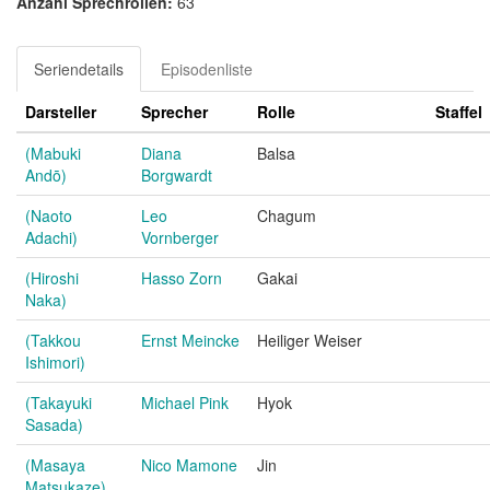
Anzahl Sprechrollen:
63
Seriendetails
Episodenliste
Darsteller
Sprecher
Rolle
Staffel
(Mabuki
Diana
Balsa
Andō)
Borgwardt
(Naoto
Leo
Chagum
Adachi)
Vornberger
(Hiroshi
Hasso Zorn
Gakai
Naka)
(Takkou
Ernst Meincke
Heiliger Weiser
Ishimori)
(Takayuki
Michael Pink
Hyok
Sasada)
(Masaya
Nico Mamone
Jin
Matsukaze)