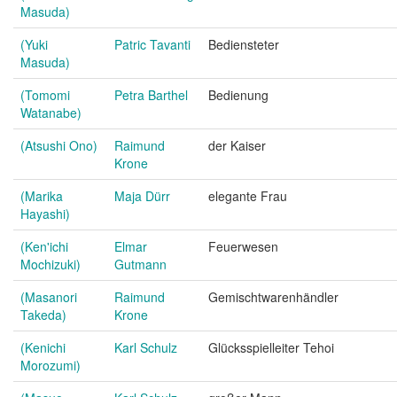
Masuda)
(Yuki
Patric Tavanti
Bediensteter
Masuda)
(Tomomi
Petra Barthel
Bedienung
Watanabe)
(Atsushi Ono)
Raimund
der Kaiser
Krone
(Marika
Maja Dürr
elegante Frau
Hayashi)
(Ken'ichi
Elmar
Feuerwesen
Mochizuki)
Gutmann
(Masanori
Raimund
Gemischtwarenhändler
Takeda)
Krone
(Kenichi
Karl Schulz
Glücksspielleiter Tehoi
Morozumi)