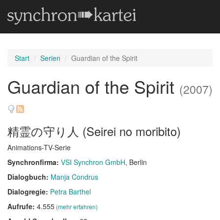
Start
Serien
Guardian of the Spirit
Guardian of the Spirit
(2007)
精霊の守り人 (Seirei no moribito)
Animations-TV-Serie
Synchronfirma:
VSI Synchron GmbH
, Berlin
Dialogbuch:
Manja Condrus
Dialogregie:
Petra Barthel
Aufrufe:
4.555
(mehr erfahren)