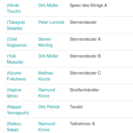
(Hiroki
Dirk Müller
Speer des Königs A
Touchi)
(Takayuki
Peter Lontzek
Sternendeuter
Sasada)
(Ooki
Steven
Sternendeuter A
Sugiyama)
Merting
(Yuki
Dirk Müller
Sternendeuter B
Masuda)
(Kouhei
Mathias
Sternendeuter C
Fukuhara)
Kunze
(Hajime
Raimund
Straßenhändler
Iijima)
Krone
(Kappei
Dirk Petrick
Tandol
Yamaguchi)
(Keikou
Raimund
Teilnehmer A
Sakai)
Krone