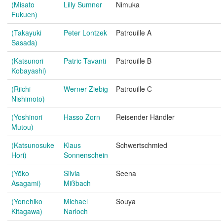
(Misato
Lilly Sumner
Nimuka
Fukuen)
(Takayuki
Peter Lontzek
Patrouille A
Sasada)
(Katsunori
Patric Tavanti
Patrouille B
Kobayashi)
(Riichi
Werner Ziebig
Patrouille C
Nishimoto)
(Yoshinori
Hasso Zorn
Reisender Händler
Mutou)
(Katsunosuke
Klaus
Schwertschmied
Hori)
Sonnenschein
(Yōko
Silvia
Seena
Asagami)
Mißbach
(Yonehiko
Michael
Souya
Kitagawa)
Narloch