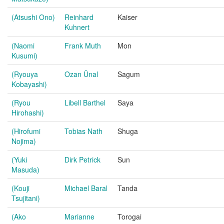
(Atsushi Ono)
Reinhard
Kaiser
Kuhnert
(Naomi
Frank Muth
Mon
Kusumi)
(Ryouya
Ozan Ünal
Sagum
Kobayashi)
(Ryou
Libell Barthel
Saya
Hirohashi)
(Hirofumi
Tobias Nath
Shuga
Nojima)
(Yuki
Dirk Petrick
Sun
Masuda)
(Kouji
Michael Baral
Tanda
Tsujitani)
(Ako
Marianne
Torogai