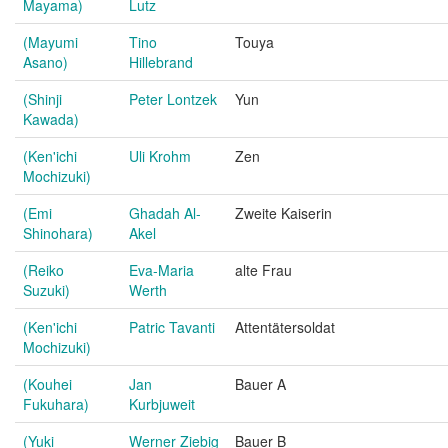
Mayama)
Lutz
(Mayumi
Tino
Touya
Asano)
Hillebrand
(Shinji
Peter Lontzek
Yun
Kawada)
(Ken'ichi
Uli Krohm
Zen
Mochizuki)
(Emi
Ghadah Al-
Zweite Kaiserin
Shinohara)
Akel
(Reiko
Eva-Maria
alte Frau
Suzuki)
Werth
(Ken'ichi
Patric Tavanti
Attentätersoldat
Mochizuki)
(Kouhei
Jan
Bauer A
Fukuhara)
Kurbjuweit
(Yuki
Werner Ziebig
Bauer B