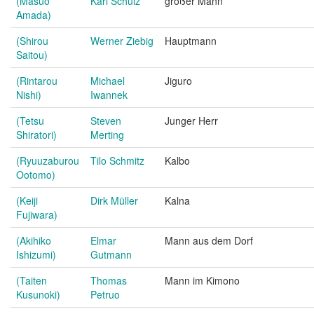
(Masuo
Karl Schulz
großer Mann
Amada)
(Shirou
Werner Ziebig
Hauptmann
Saitou)
(Rintarou
Michael
Jiguro
Nishi)
Iwannek
(Tetsu
Steven
Junger Herr
Shiratori)
Merting
(Ryuuzaburou
Tilo Schmitz
Kalbo
Ootomo)
(Keiji
Dirk Müller
Kalna
Fujiwara)
(Akihiko
Elmar
Mann aus dem Dorf
Ishizumi)
Gutmann
(Taiten
Thomas
Mann im Kimono
Kusunoki)
Petruo