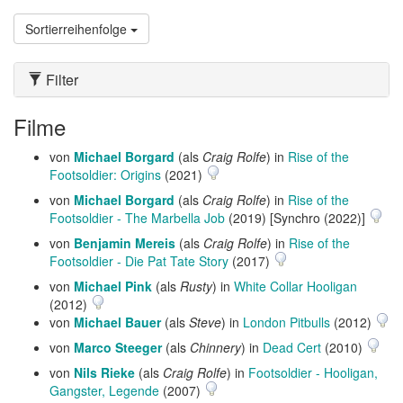
Sortierreihenfolge
Filter
Filme
von
Michael Borgard
(als
Craig Rolfe
) in
Rise of the
Footsoldier: Origins
(2021)
von
Michael Borgard
(als
Craig Rolfe
) in
Rise of the
Footsoldier - The Marbella Job
(2019) [Synchro (2022)]
von
Benjamin Mereis
(als
Craig Rolfe
) in
Rise of the
Footsoldier - Die Pat Tate Story
(2017)
von
Michael Pink
(als
Rusty
) in
White Collar Hooligan
(2012)
von
Michael Bauer
(als
Steve
) in
London Pitbulls
(2012)
von
Marco Steeger
(als
Chinnery
) in
Dead Cert
(2010)
von
Nils Rieke
(als
Craig Rolfe
) in
Footsoldier - Hooligan,
Gangster, Legende
(2007)