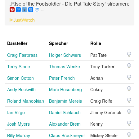
„Rise of the Footsoldier - Die Pat Tate Story“ streamen:
...
Darsteller
Sprecher
Rolle
Craig Fairbrass
Holger Schwiers
Pat Tate
Terry Stone
Thomas Wenke
Tony Tucker
Simon Cotton
Peter Frerich
Adrian
Andy Beckwith
Marc Rosenberg
Cokey
Roland Manookian
Benjamin Mereis
Craig Rolfe
Ian Virgo
Daniel Schlauch
Jimmy Gerenuk
Josh Myers
Alexander Brem
Kenny
Billy Murray
Claus Brockmeyer
Mickey Steele