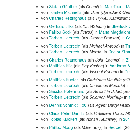
von
Stefan Günther
(als
Conall
) in
Maleficent: M
von
Torsten Michaelis
(als
'Scar (Sprache & Ges
von
Charles Rettinghaus
(als
Trywell Kamkwam
von
Gerhard Jilka
(als
'Dr. Watson'
) in
Sherlock
von
Falilou Seck
(als
Petrus
) in
Maria Magdalen
von
Torben Liebrecht
(als
Carlton Pearson
) in
C
von
Torben Liebrecht
(als
Michael Atwood
) in
Tr
von
Torben Liebrecht
(als
Mordo
) in
Doctor Str
von
Charles Rettinghaus
(als
John Loomis
) in
Z 
von
Matthias Klie
(als
Ray Kasten
) in
Vor ihren 
von
Torben Liebrecht
(als
Vincent Kapoor
) in
De
von
Matthias Kupfer
(als
Christmas Moultrie (alt)
von
Torben Liebrecht
(als
Christmas Moultrie
) i
von
Sascha Rotermund
(als
Anwalt in Scheinpr
von
Torben Liebrecht
(als
Solomon Northup
) in
von
Dennis Schmidt-Foß
(als
Agent Darryl Peab
von
Claus-Peter Damitz
(als
Präsident Thabo M
von
Tobias Kluckert
(als
Adrian Helmsley
) in
201
von
Philipp Moog
(als
Mike Terry
) in
Redbelt
(20