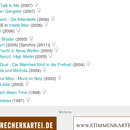
n
Talk to Me
(2007)
an Gangster
(2007)
mi - Die Killerwelle
(2006)
ll
) in
Inside Man
(2006)
n
(2006)
r Brüder
(2005)
urn
(2005) [Synchro (2011)]
 Flucht in Neue Welten
(2005)
an(n) trägt Stiefel
(2005)
Dust - Die Wahrheit führt in die Freiheit
(2004)
da und Melinda
(2004)
ind Mice - Mord im Netz
(2003)
 Liebe
(2003)
ich Mean Time
(1999)
mistad
(1997)
Werbung