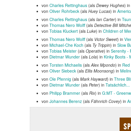
von
Charles Rettinghaus
(als
Dewey Hughes
) i
von
Oliver Rohrbeck
(als
Huey Lucas
) in
Americ
von
Charles Rettinghaus
(als
Ian Carter
) in
Tsuna
von
Thomas Nero Wolff
(als
Detective Bill Mitche
von
Tobias Kluckert
(als
Luke
) in
Children of Me
von
Thomas Nero Wolff
(als
Victor Sweet
) in
Vie
von
Michael-Che Koch
(als
Ty Trippin
) in
Slow B
von
Tobias Meister
(als
Operative
) in
Serenity -
von
Dietmar Wunder
(als
Lola
) in
Kinky Boots - M
von
Torsten Michaelis
(als
Alex Mpondo
) in
Red 
von
Oliver Siebeck
(als
Ellis Moonsong
) in
Melin
von
Ole Pfennig
(als
Mark Hayward
) in
Three Bl
von
Dietmar Wunder
(als
Peter
) in
Tatsächlich...
von
Philipp Brammer
(als
Rix
) in
G:MT - Greenw
von
Johannes Berenz
(als
Fähnrich Covey
) in
A