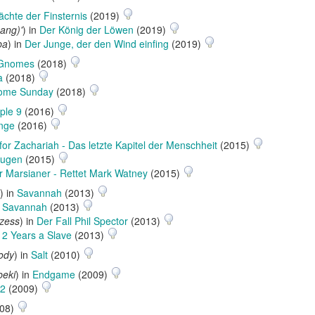
ächte der Finsternis
(2019)
ang)'
) in
Der König der Löwen
(2019)
ba
) in
Der Junge, der den Wind einfing
(2019)
 Gnomes
(2018)
a
(2018)
ome Sunday
(2018)
iple 9
(2016)
ange
(2016)
for Zachariah - Das letzte Kapitel der Menschheit
(2015)
Augen
(2015)
r Marsianer - Rettet Mark Watney
(2015)
) in
Savannah
(2013)
n
Savannah
(2013)
ozess
) in
Der Fall Phil Spector
(2013)
12 Years a Slave
(2013)
ody
) in
Salt
(2010)
beki
) in
Endgame
(2009)
2
(2009)
08)