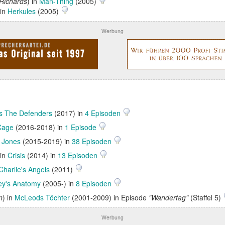
 Richards
) in
Man-Thing
(2005)
 in
Herkules
(2005)
Werbung
's The Defenders
(2017) in
4 Episoden
Cage
(2016-2018) in
1 Episode
 Jones
(2015-2019) in
38 Episoden
 in
Crisis
(2014) in
13 Episoden
Charlie's Angels
(2011)
ey's Anatomy
(2005-) in
8 Episoden
n
) in
McLeods Töchter
(2001-2009) in Episode
"Wandertag"
(Staffel 5)
Werbung