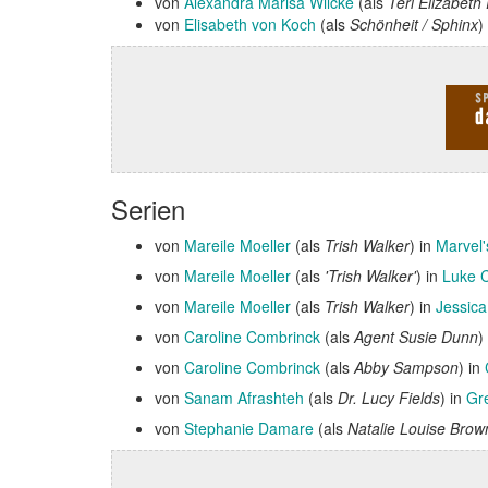
von
Alexandra Marisa Wilcke
(als
Teri Elizabeth
von
Elisabeth von Koch
(als
Schönheit / Sphinx
)
Serien
von
Mareile Moeller
(als
Trish Walker
) in
Marvel
von
Mareile Moeller
(als
'Trish Walker'
) in
Luke 
von
Mareile Moeller
(als
Trish Walker
) in
Jessica
von
Caroline Combrinck
(als
Agent Susie Dunn
)
von
Caroline Combrinck
(als
Abby Sampson
) in
von
Sanam Afrashteh
(als
Dr. Lucy Fields
) in
Gr
von
Stephanie Damare
(als
Natalie Louise Brow