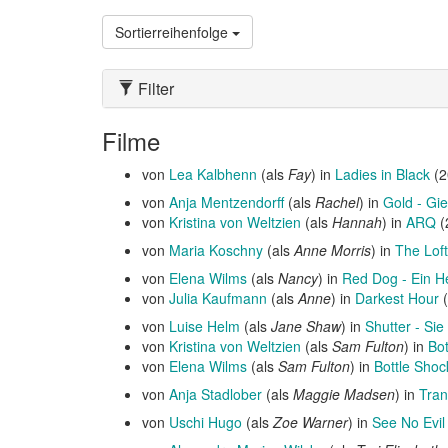
Sortierreihenfolge
Filter
Filme
von
Lea Kalbhenn
(als
Fay
) in
Ladies in Black
(2
von
Anja Mentzendorff
(als
Rachel
) in
Gold - Gi
von
Kristina von Weltzien
(als
Hannah
) in
ARQ
(
von
Maria Koschny
(als
Anne Morris
) in
The Loft
von
Elena Wilms
(als
Nancy
) in
Red Dog - Ein He
von
Julia Kaufmann
(als
Anne
) in
Darkest Hour
(
von
Luise Helm
(als
Jane Shaw
) in
Shutter - Si
von
Kristina von Weltzien
(als
Sam Fulton
) in
Bot
von
Elena Wilms
(als
Sam Fulton
) in
Bottle Shoc
von
Anja Stadlober
(als
Maggie Madsen
) in
Tran
von
Uschi Hugo
(als
Zoe Warner
) in
See No Evil