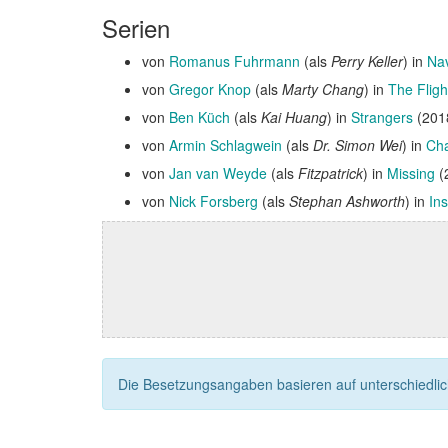
Serien
von
Romanus Fuhrmann
(als
Perry Keller
) in
Nav
von
Gregor Knop
(als
Marty Chang
) in
The Fligh
von
Ben Küch
(als
Kai Huang
) in
Strangers
(201
von
Armin Schlagwein
(als
Dr. Simon Wei
) in
Ch
von
Jan van Weyde
(als
Fitzpatrick
) in
Missing
(
von
Nick Forsberg
(als
Stephan Ashworth
) in
In
Die Besetzungsangaben basieren auf unterschiedliche