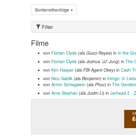
Sortierreihenfolge
Filter
Filme
von
Florian Clyde
(als
Gucci Reyes
) in
In the Gr
von
Florian Clyde
(als
Joshua 'JJ' Jung
) in
The 
von
Kim Hasper
(als
FBI Agent Okey
) in
Cash T
von
Nico Sablik
(als
Benjamin
) in
Intrigo: In Lie
von
Armin Schlagwein
(als
Phuc
) in
The Gentle
von
Arne Stephan
(als
Justin Li
) in
Jarhead 2 - Z