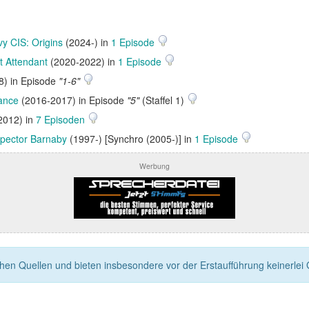
y CIS: Origins
(2024-) in
1 Episode
t Attendant
(2020-2022) in
1 Episode
8) in Episode
"1-6"
ance
(2016-2017) in Episode
"5"
(Staffel 1)
2012) in
7 Episoden
spector Barnaby
(1997-) [Synchro (2005-)] in
1 Episode
Werbung
n Quellen und bieten insbesondere vor der Erstaufführung keinerlei Ga