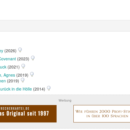
ey
(2026)
Covenant
(2023)
ruck
(2021)
be, Agnes
(2019)
men
(2019)
urück in die Hölle
(2014)
Werbung