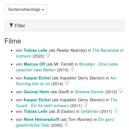
Sortierreihenfolge
Filter
Filme
von
Tobias Lelle
(als
Peadar Kearney
) in
The Banshees of
Inisherin
(2022)
von
Marcus Off
(als
Mr. Farrell
) in
Brooklyn - Eine Liebe
zwischen zwei Welten
(2015)
von
Kaspar Eichel
(als
Inspektor Gerry Stanton
) in
Am
Sonntag bist du tot
(2014)
von
Gunnar Helm
(als
Geoff
) in
Shadow Dancer
(2012)
von
Kaspar Eichel
(als
Inspektor Gerry Stanton
) in
The
Guard - Ein Ire sieht schwarz
(2011)
von
Tobias Lelle
(als
Si Easton
) in
Gefährten
(2011)
von
René Heinersdorff
(als
Tom Rooney
) in
Ein ganz
gewöhnlicher Dieb
(2000)