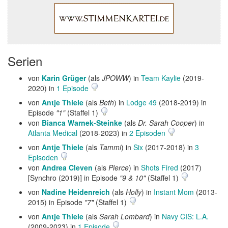
Serien
von
Karin Grüger
(als
JPOWW
) in
Team Kaylie
(2019-
2020) in
1 Episode
von
Antje Thiele
(als
Beth
) in
Lodge 49
(2018-2019) in
Episode
"1"
(Staffel 1)
von
Bianca Warnek-Steinke
(als
Dr. Sarah Cooper
) in
Atlanta Medical
(2018-2023) in
2 Episoden
von
Antje Thiele
(als
Tammi
) in
Six
(2017-2018) in
3
Episoden
von
Andrea Cleven
(als
Pierce
) in
Shots Fired
(2017)
[Synchro (2019)] in Episode
"9 & 10"
(Staffel 1)
von
Nadine Heidenreich
(als
Holly
) in
Instant Mom
(2013-
2015) in Episode
"7"
(Staffel 1)
von
Antje Thiele
(als
Sarah Lombard
) in
Navy CIS: L.A.
(2009-2023) in
1 Episode