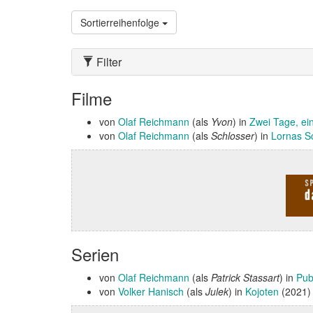
Sortierreihenfolge
Filter
Filme
von
Olaf Reichmann
(als
Yvon
) in
Zwei Tage, ei
von
Olaf Reichmann
(als
Schlosser
) in
Lornas S
Serien
von
Olaf Reichmann
(als
Patrick Stassart
) in
Pub
von
Volker Hanisch
(als
Julek
) in
Kojoten
(2021