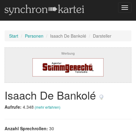
Navig
umsch
Start
Personen
Isaach De Bankolé
Darsteller
Werbung
Isaach De Bankolé
Aufrufe:
4.348
(mehr erfahren)
Anzahl Sprechrollen:
30