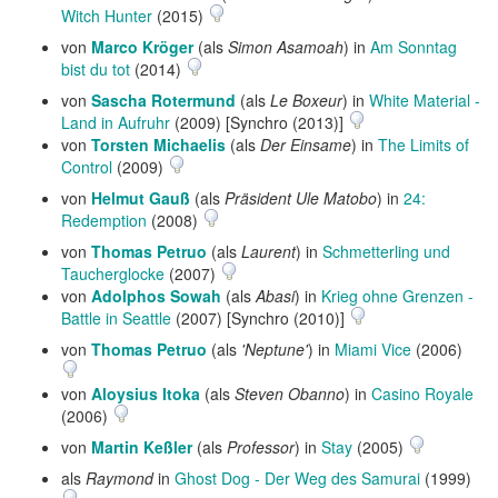
Witch Hunter
(2015)
von
Marco Kröger
(als
Simon Asamoah
) in
Am Sonntag
bist du tot
(2014)
von
Sascha Rotermund
(als
Le Boxeur
) in
White Material -
Land in Aufruhr
(2009) [Synchro (2013)]
von
Torsten Michaelis
(als
Der Einsame
) in
The Limits of
Control
(2009)
von
Helmut Gauß
(als
Präsident Ule Matobo
) in
24:
Redemption
(2008)
von
Thomas Petruo
(als
Laurent
) in
Schmetterling und
Taucherglocke
(2007)
von
Adolphos Sowah
(als
Abasi
) in
Krieg ohne Grenzen -
Battle in Seattle
(2007) [Synchro (2010)]
von
Thomas Petruo
(als
'Neptune'
) in
Miami Vice
(2006)
von
Aloysius Itoka
(als
Steven Obanno
) in
Casino Royale
(2006)
von
Martin Keßler
(als
Professor
) in
Stay
(2005)
als
Raymond
in
Ghost Dog - Der Weg des Samurai
(1999)