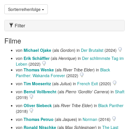
Sortierreihenfolge
Filter
Filme
von
Michael Ojake
(als
Gordon
) in
Der Brutalist
(2024)
von
Erik Schäffler
(als
Henrique
) in
Der schlimmste Tag im
Leben
(2022)
von
Thomas Wenke
(als
River Tribe Elder
) in
Black
Panther: Wakanda Forever
(2022)
von
Tim Moeseritz
(als
Julius
) in
French Exit
(2020)
von
Bernd Vollbrecht
(als
Pierro 'Gordito' Carrera
) in
Shaft
(2019)
von
Oliver Siebeck
(als
River Tribe Elder
) in
Black Panther
(2018)
von
Thomas Petruo
(als
Jaques
) in
Norman
(2016)
von
Ronald Nitschke
(als
Max Schlesinger
) in
The Last