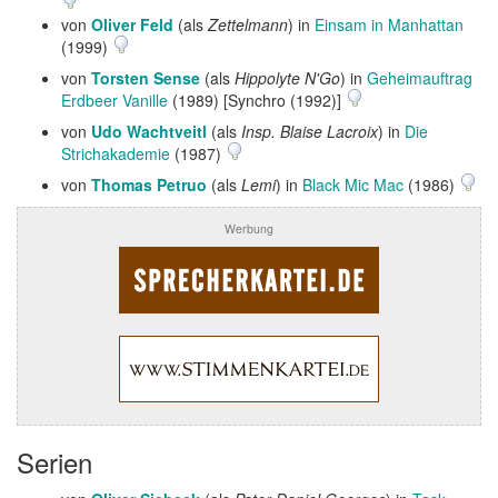
von
Oliver Feld
(als
Zettelmann
) in
Einsam in Manhattan
(1999)
von
Torsten Sense
(als
Hippolyte N'Go
) in
Geheimauftrag
Erdbeer Vanille
(1989) [Synchro (1992)]
von
Udo Wachtveitl
(als
Insp. Blaise Lacroix
) in
Die
Strichakademie
(1987)
von
Thomas Petruo
(als
Lemi
) in
Black Mic Mac
(1986)
Werbung
Serien