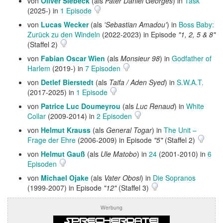
von
Oliver Siebeck
(als
Pater Daniel Georges
) in
Task
(2025-) in
1 Episode
von
Lucas Wecker
(als
'Sebastian Amadou'
) in
Boss Baby:
Zurück zu den Windeln
(2022-2023) in Episode
"1, 2, 5 & 8"
(Staffel 2)
von
Fabian Oscar Wien
(als
Monsieur 98
) in
Godfather of
Harlem
(2019-) in
7 Episoden
von
Detlef Bierstedt
(als
Taifa / Aden Syed
) in
S.W.A.T.
(2017-2025) in
1 Episode
von
Patrice Luc Doumeyrou
(als
Luc Renaud
) in
White
Collar
(2009-2014) in
2 Episoden
von
Helmut Krauss
(als
General Togar
) in
The Unit –
Frage der Ehre
(2006-2009) in Episode
"5"
(Staffel 2)
von
Helmut Gauß
(als
Ule Matobo
) in
24
(2001-2010) in
6
Episoden
von
Michael Ojake
(als
Vater Obosi
) in
Die Sopranos
(1999-2007) in Episode
"12"
(Staffel 3)
Werbung