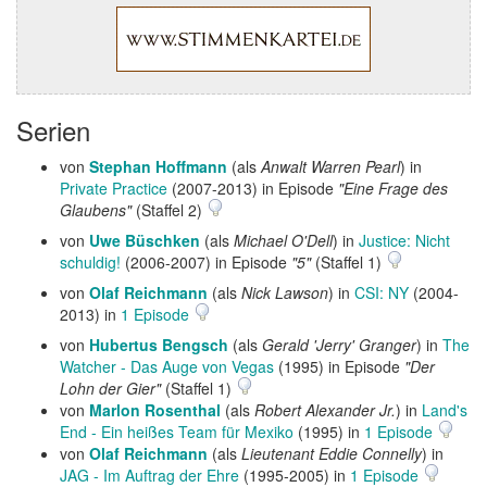
Serien
von
Stephan Hoffmann
(als
Anwalt Warren Pearl
) in
Private Practice
(2007-2013) in Episode
"Eine Frage des
Glaubens"
(Staffel 2)
von
Uwe Büschken
(als
Michael O'Dell
) in
Justice: Nicht
schuldig!
(2006-2007) in Episode
"5"
(Staffel 1)
von
Olaf Reichmann
(als
Nick Lawson
) in
CSI: NY
(2004-
2013) in
1 Episode
von
Hubertus Bengsch
(als
Gerald 'Jerry' Granger
) in
The
Watcher - Das Auge von Vegas
(1995) in Episode
"Der
Lohn der Gier"
(Staffel 1)
von
Marlon Rosenthal
(als
Robert Alexander Jr.
) in
Land's
End - Ein heißes Team für Mexiko
(1995) in
1 Episode
von
Olaf Reichmann
(als
Lieutenant Eddie Connelly
) in
JAG - Im Auftrag der Ehre
(1995-2005) in
1 Episode