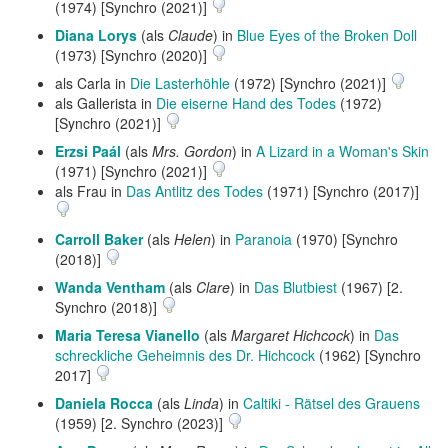
(1974) [Synchro (2021)]
Diana Lorys
(als
Claude
) in
Blue Eyes of the Broken Doll
(1973) [Synchro (2020)]
als Carla in
Die Lasterhöhle
(1972) [Synchro (2021)]
als Gallerista in
Die eiserne Hand des Todes
(1972)
[Synchro (2021)]
Erzsi Paál
(als
Mrs. Gordon
) in
A Lizard in a Woman's Skin
(1971) [Synchro (2021)]
als Frau in
Das Antlitz des Todes
(1971) [Synchro (2017)]
Carroll Baker
(als
Helen
) in
Paranoia
(1970) [Synchro
(2018)]
Wanda Ventham
(als
Clare
) in
Das Blutbiest
(1967) [2.
Synchro (2018)]
Maria Teresa Vianello
(als
Margaret Hichcock
) in
Das
schreckliche Geheimnis des Dr. Hichcock
(1962) [Synchro
2017]
Daniela Rocca
(als
Linda
) in
Caltiki - Rätsel des Grauens
(1959) [2. Synchro (2023)]