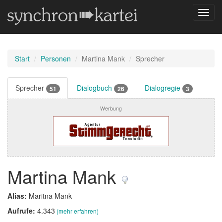
Navig
umsch
Start
Personen
Martina Mank
Sprecher
Sprecher
Dialogbuch
Dialogregie
51
26
3
Werbung
Martina Mank
Alias:
Maritna Mank
Aufrufe:
4.343
(mehr erfahren)