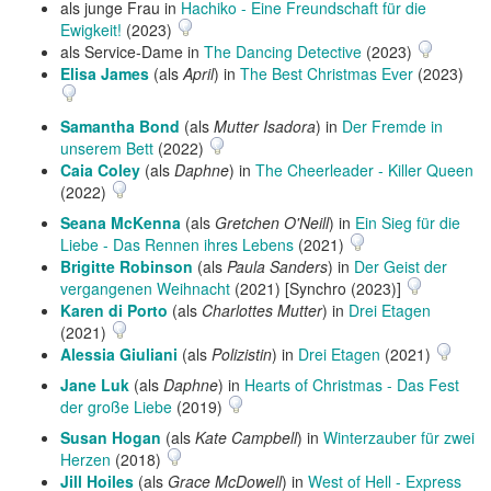
als junge Frau in
Hachiko - Eine Freundschaft für die
Ewigkeit!
(2023)
als Service-Dame in
The Dancing Detective
(2023)
Elisa James
(als
April
) in
The Best Christmas Ever
(2023)
Samantha Bond
(als
Mutter Isadora
) in
Der Fremde in
unserem Bett
(2022)
Caia Coley
(als
Daphne
) in
The Cheerleader - Killer Queen
(2022)
Seana McKenna
(als
Gretchen O'Neill
) in
Ein Sieg für die
Liebe - Das Rennen ihres Lebens
(2021)
Brigitte Robinson
(als
Paula Sanders
) in
Der Geist der
vergangenen Weihnacht
(2021) [Synchro (2023)]
Karen di Porto
(als
Charlottes Mutter
) in
Drei Etagen
(2021)
Alessia Giuliani
(als
Polizistin
) in
Drei Etagen
(2021)
Jane Luk
(als
Daphne
) in
Hearts of Christmas - Das Fest
der große Liebe
(2019)
Susan Hogan
(als
Kate Campbell
) in
Winterzauber für zwei
Herzen
(2018)
Jill Hoiles
(als
Grace McDowell
) in
West of Hell - Express