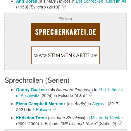
Ann Doran
(als
Mary Royce
) in
Der Schrecken lauert im All
(1958) [Synchro (2019)]
Werbung
Sprechrollen (Serien)
Gonny Gaakeer
(als
Naomi Hoffmanova
) in
The Tattooist
of Auschwitz
(2024) in Episode
"4 & 5"
Elena Campbell-Martinez
(als
Ärztin
) in
Atypical
(2017-
2021) in
1 Episode
Khristina Totos
(als
Jane Strzelecki
) in
McLeods Töchter
(2001-2009) in Episode
"Mit List und Tücke"
(Staffel 2)