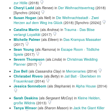
zur Hölle
(2018)
Cheryl Ladd
(als
Renee
) in
Der Weihnachtsvertrag
(2018)
[Synchro (2024)]
Susan Hogan
(als
Nell
) in
Die Weihnachtsstadt - Zwei
Herzen auf dem Weg ins Glück
(2018) [Synchro (2024)]
Catalina Martin
(als
Andrea
) in
Trauma - Das Böse
verlangt Loyalität
(2017)
Michelle Palmer
(als
Eileen
) in
Das Krampus Massaker
(2017)
Sean Young
(als
Ramona
) in
Escape Room - Tödliche
Spiele
(2017)
Severn Thompson
(als
Linda
) in
Christmas Wedding
Planner
(2017)
Zoe Bell
(als
Cassandra Clay
) in
Mercenaries
(2014)
Christabel Rivero
(als
Betty
) in
Jail Bait - Überleben im
Frauenknast
(2014)
Jessica Sonneborn
(als
Stephanie
) in
Alpha House
(2014)
Sarah Deakins
(als
Sergeant McCoy
) in
Kleine Helden,
große Wildnis
(2013)
Tanya Winsor
(als
Sharon Mason
) in
Jack the Giant Killer