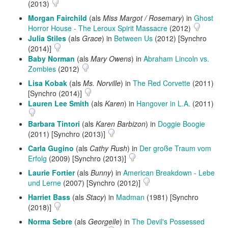
(2013)
Morgan Fairchild
(als
Miss Margot / Rosemary
) in
Ghost
Horror House - The Leroux Spirit Massacre
(2012)
Julia Stiles
(als
Grace
) in
Between Us
(2012) [Synchro
(2014)]
Baby Norman
(als
Mary Owens
) in
Abraham Lincoln vs.
Zombies
(2012)
Lisa Kobak
(als
Ms. Norville
) in
The Red Corvette
(2011)
[Synchro (2014)]
Lauren Lee Smith
(als
Karen
) in
Hangover in L.A.
(2011)
Barbara Tintori
(als
Karen Barbizon
) in
Doggie Boogie
(2011) [Synchro (2013)]
Carla Gugino
(als
Cathy Rush
) in
Der große Traum vom
Erfolg
(2009) [Synchro (2013)]
Laurie Fortier
(als
Bunny
) in
American Breakdown - Lebe
und Lerne
(2007) [Synchro (2012)]
Harriet Bass
(als
Stacy
) in
Madman
(1981) [Synchro
(2018)]
Norma Sebre
(als
Georgelle
) in
The Devil's Possessed