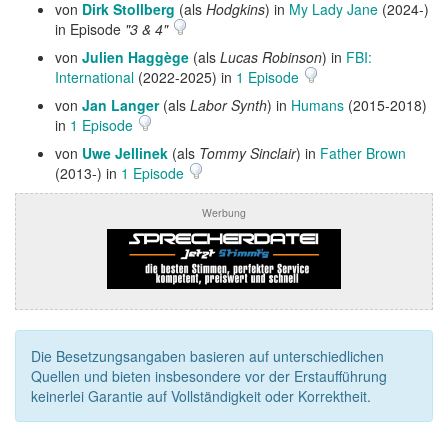
von
Dirk Stollberg
(als
Hodgkins
) in
My Lady Jane
(2024-)
in Episode
"3 & 4"
von
Julien Haggège
(als
Lucas Robinson
) in
FBI:
International
(2022-2025) in
1 Episode
von
Jan Langer
(als
Labor Synth
) in
Humans
(2015-2018)
in
1 Episode
von
Uwe Jellinek
(als
Tommy Sinclair
) in
Father Brown
(2013-) in
1 Episode
Werbung
Die Besetzungsangaben basieren auf unterschiedlichen
Quellen und bieten insbesondere vor der Erstaufführung
keinerlei Garantie auf Vollständigkeit oder Korrektheit.