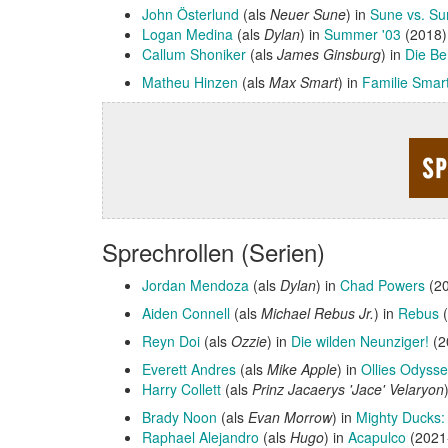
John Österlund
(als
Neuer Sune
) in
Sune vs. Su
Logan Medina
(als
Dylan
) in
Summer '03
(2018
Callum Shoniker
(als
James Ginsburg
) in
Die Be
Matheu Hinzen
(als
Max Smart
) in
Familie Smar
Sprechrollen (Serien)
Jordan Mendoza
(als
Dylan
) in
Chad Powers
(20
Aiden Connell
(als
Michael Rebus Jr.
) in
Rebus
(
Reyn Doi
(als
Ozzie
) in
Die wilden Neunziger!
(2
Everett Andres
(als
Mike Apple
) in
Ollies Odyss
Harry Collett
(als
Prinz Jacaerys 'Jace' Velaryon
Brady Noon
(als
Evan Morrow
) in
Mighty Ducks
Raphael Alejandro
(als
Hugo
) in
Acapulco
(2021-