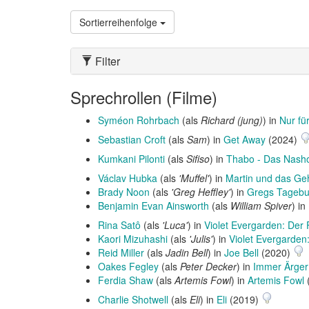
Sortierreihenfolge
Filter
Sprechrollen (Filme)
Syméon Rohrbach
(als
Richard (jung)
) in
Nur fü
Sebastian Croft
(als
Sam
) in
Get Away
(2024)
Kumkani Pilonti
(als
Sifiso
) in
Thabo - Das Nash
Václav Hubka
(als
'Muffel'
) in
Martin und das Ge
Brady Noon
(als
'Greg Heffley'
) in
Gregs Tagebuc
Benjamin Evan Ainsworth
(als
William Spiver
) in
Rina Satô
(als
'Luca'
) in
Violet Evergarden: Der 
Kaori Mizuhashi
(als
'Julis'
) in
Violet Evergarden
Reid Miller
(als
Jadin Bell
) in
Joe Bell
(2020)
Oakes Fegley
(als
Peter Decker
) in
Immer Ärger
Ferdia Shaw
(als
Artemis Fowl
) in
Artemis Fowl
Charlie Shotwell
(als
Eli
) in
Eli
(2019)