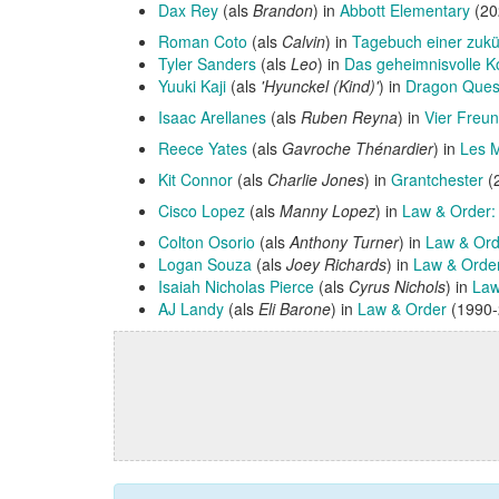
Dax Rey
(als
Brandon
) in
Abbott Elementary
(20
Roman Coto
(als
Calvin
) in
Tagebuch einer zukü
Tyler Sanders
(als
Leo
) in
Das geheimnisvolle K
Yuuki Kaji
(als
'Hyunckel (Kind)'
) in
Dragon Quest
Isaac Arellanes
(als
Ruben Reyna
) in
Vier Freu
Reece Yates
(als
Gavroche Thénardier
) in
Les M
Kit Connor
(als
Charlie Jones
) in
Grantchester
(2
Cisco Lopez
(als
Manny Lopez
) in
Law & Order: 
Colton Osorio
(als
Anthony Turner
) in
Law & Ord
Logan Souza
(als
Joey Richards
) in
Law & Orde
Isaiah Nicholas Pierce
(als
Cyrus Nichols
) in
Law
AJ Landy
(als
Eli Barone
) in
Law & Order
(1990-