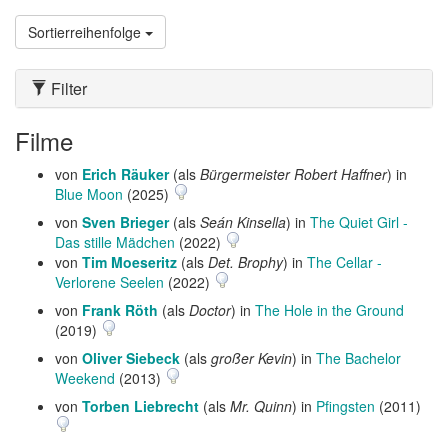
Sortierreihenfolge
Filter
Filme
von
Erich Räuker
(als
Bürgermeister Robert Haffner
) in
Blue Moon
(2025)
von
Sven Brieger
(als
Seán Kinsella
) in
The Quiet Girl -
Das stille Mädchen
(2022)
von
Tim Moeseritz
(als
Det. Brophy
) in
The Cellar -
Verlorene Seelen
(2022)
von
Frank Röth
(als
Doctor
) in
The Hole in the Ground
(2019)
von
Oliver Siebeck
(als
großer Kevin
) in
The Bachelor
Weekend
(2013)
von
Torben Liebrecht
(als
Mr. Quinn
) in
Pfingsten
(2011)