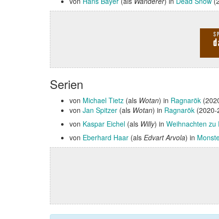
von
Hans Bayer
(als
Wanderer
) in
Dead Snow
(
Serien
von
Michael Tietz
(als
Wotan
) in
Ragnarök
(2020
von
Jan Spitzer
(als
Wotan
) in
Ragnarök
(2020-
von
Kaspar Eichel
(als
Willy
) in
Weihnachten zu
von
Eberhard Haar
(als
Edvart Arvola
) in
Monste