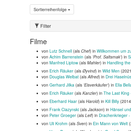
Sortierreihenfolge
Filter
Filme
von
Lutz Schnell
(als
Chef
) in
Willkommen um zu
von
Achim Barrenstein
(als
'Prof. Saltsmak'
) in
S
von
Manfred Liptow
(als
Mahler
) in
Handling th
von
Erich Räuker
(als
Øyvind
) in
Wild Men
(202
von
Douglas Welbat
(als
Alfred
) in
Drei Haselnü
von
Gerhard Jilka
(als
'Eisverkäufer'
) in
Ella Bel
von
Erich Räuker
(als
Kanzler
) in
The Last King 
von
Eberhard Haar
(als
Harold
) in
Kill Billy
(2014
von
Frank Ciazynski
(als
Jackson
) in
Hänsel und
von
Peter Groeger
(als
Leif
) in
Drachenkrieger -
von
Uli Krohm
(als
Sven
) in
Ein Mann von Welt
(