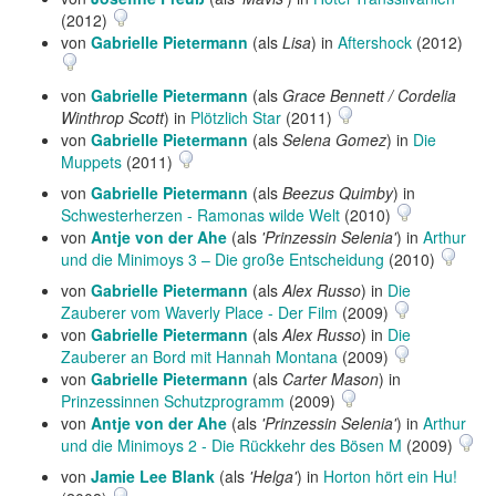
(2012)
von
Gabrielle Pietermann
(als
Lisa
) in
Aftershock
(2012)
von
Gabrielle Pietermann
(als
Grace Bennett / Cordelia
Winthrop Scott
) in
Plötzlich Star
(2011)
von
Gabrielle Pietermann
(als
Selena Gomez
) in
Die
Muppets
(2011)
von
Gabrielle Pietermann
(als
Beezus Quimby
) in
Schwesterherzen - Ramonas wilde Welt
(2010)
von
Antje von der Ahe
(als
'Prinzessin Selenia'
) in
Arthur
und die Minimoys 3 – Die große Entscheidung
(2010)
von
Gabrielle Pietermann
(als
Alex Russo
) in
Die
Zauberer vom Waverly Place - Der Film
(2009)
von
Gabrielle Pietermann
(als
Alex Russo
) in
Die
Zauberer an Bord mit Hannah Montana
(2009)
von
Gabrielle Pietermann
(als
Carter Mason
) in
Prinzessinnen Schutzprogramm
(2009)
von
Antje von der Ahe
(als
'Prinzessin Selenia'
) in
Arthur
und die Minimoys 2 - Die Rückkehr des Bösen M
(2009)
von
Jamie Lee Blank
(als
'Helga'
) in
Horton hört ein Hu!