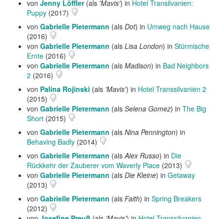
von
Jenny Löffler
(als
'Mavis'
) in
Hotel Transilvanien:
Puppy
(2017)
von
Gabrielle Pietermann
(als
Dot
) in
Umweg nach Hause
(2016)
von
Gabrielle Pietermann
(als
Lisa London
) in
Stürmische
Ernte
(2016)
von
Gabrielle Pietermann
(als
Madison
) in
Bad Neighbors
2
(2016)
von
Palina Rojinski
(als
'Mavis'
) in
Hotel Transsilvanien 2
(2015)
von
Gabrielle Pietermann
(als
Selena Gomez
) in
The Big
Short
(2015)
von
Gabrielle Pietermann
(als
Nina Pennington
) in
Behaving Badly
(2014)
von
Gabrielle Pietermann
(als
Alex Russo
) in
Die
Rückkehr der Zauberer vom Waverly Place
(2013)
von
Gabrielle Pietermann
(als
Die Kleine
) in
Getaway
(2013)
von
Gabrielle Pietermann
(als
Faith
) in
Spring Breakers
(2012)
von
Josefine Preuß
(als
'Mavis'
) in
Hotel Transsilvanien