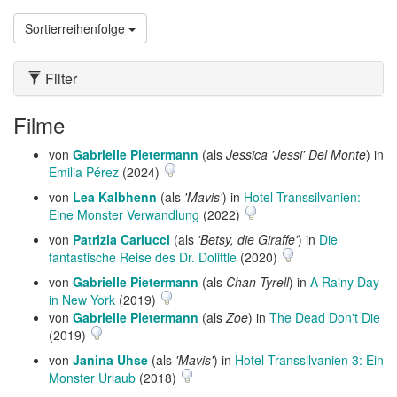
Sortierreihenfolge
Filter
Filme
von
Gabrielle Pietermann
(als
Jessica 'Jessi' Del Monte
) in
Emilia Pérez
(2024)
von
Lea Kalbhenn
(als
'Mavis'
) in
Hotel Transsilvanien:
Eine Monster Verwandlung
(2022)
von
Patrizia Carlucci
(als
'Betsy, die Giraffe'
) in
Die
fantastische Reise des Dr. Dolittle
(2020)
von
Gabrielle Pietermann
(als
Chan Tyrell
) in
A Rainy Day
in New York
(2019)
von
Gabrielle Pietermann
(als
Zoe
) in
The Dead Don't Die
(2019)
von
Janina Uhse
(als
'Mavis'
) in
Hotel Transsilvanien 3: Ein
Monster Urlaub
(2018)