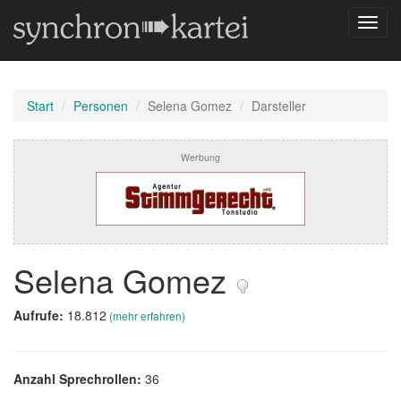
Navig
umsch
Start
Personen
Selena Gomez
Darsteller
Werbung
Selena Gomez
Aufrufe:
18.812
(mehr erfahren)
Anzahl Sprechrollen:
36