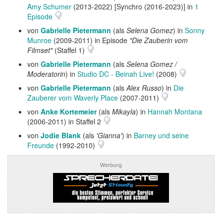
Amy Schumer
(2013-2022) [Synchro (2016-2023)] in
1
Episode
von
Gabrielle Pietermann
(als
Selena Gomez
) in
Sonny
Munroe
(2009-2011) in Episode
"Die Zauberin vom
Filmset"
(Staffel 1)
von
Gabrielle Pietermann
(als
Selena Gomez /
Moderatorin
) in
Studio DC - Beinah Live!
(2008)
von
Gabrielle Pietermann
(als
Alex Russo
) in
Die
Zauberer vom Waverly Place
(2007-2011)
von
Anke Kortemeier
(als
Mikayla
) in
Hannah Montana
(2006-2011) in Staffel 2
von
Jodie Blank
(als
'Gianna'
) in
Barney und seine
Freunde
(1992-2010)
Werbung