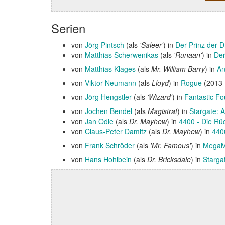
Serien
von
Jörg Pintsch
(als
'Saleer'
) in
Der Prinz der 
von
Matthias Scherwenikas
(als
'Runaan'
) in
Der
von
Matthias Klages
(als
Mr. William Barry
) in
An
von
Viktor Neumann
(als
Lloyd
) in
Rogue
(2013
von
Jörg Hengstler
(als
'Wizard'
) in
Fantastic Fo
von
Jochen Bendel
(als
Magistrat
) in
Stargate: A
von
Jan Odle
(als
Dr. Mayhew
) in
4400 - Die Rü
von
Claus-Peter Damitz
(als
Dr. Mayhew
) in
440
von
Frank Schröder
(als
'Mr. Famous'
) in
MegaM
von
Hans Hohlbein
(als
Dr. Bricksdale
) in
Starg