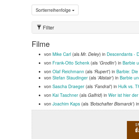
Sortierreihenfolge
Filter
Filme
von
Mike Carl
(als
Mr. Deley
) in
Descendants -
von
Frank-Otto Schenk
(als
'Grodlin'
) in
Barbie 
von
Olaf Reichmann
(als
'Rupert'
) in
Barbie: Die
von
Stefan Staudinger
(als
'Alistair'
) in
Barbie u
von
Sascha Draeger
(als
'Fandral'
) in
Hulk vs. T
von
Kai Taschner
(als
Galfrid
) in
Wer ist hier d
von
Joachim Kaps
(als
'Botschafter Bismarck'
) i