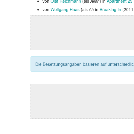
von
Olaf Reichmann
(als
Allen
) in
Apartment 23
von
Wolfgang Haas
(als
Al
) in
Breaking In
(2011-
Die Besetzungsangaben basieren auf unterschiedliche