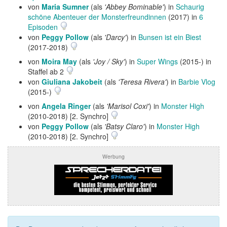
von
Maria Sumner
(als
'Abbey Bominable'
) in
Schaurig
schöne Abenteuer der Monsterfreundinnen
(2017) in
6
Episoden
von
Peggy Pollow
(als
'Darcy'
) in
Bunsen ist ein Biest
(2017-2018)
von
Moira May
(als
'Joy / Sky'
) in
Super Wings
(2015-) in
Staffel ab 2
von
Giuliana Jakobeit
(als
'Teresa Rivera'
) in
Barbie Vlog
(2015-)
von
Angela Ringer
(als
'Marisol Coxi'
) in
Monster High
(2010-2018) [2. Synchro]
von
Peggy Pollow
(als
'Batsy Claro'
) in
Monster High
(2010-2018) [2. Synchro]
Werbung