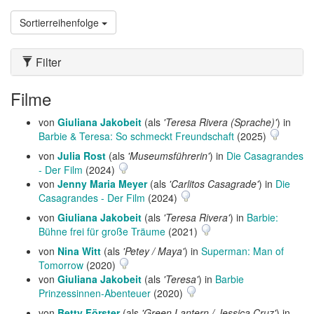
Sortierreihenfolge
Filter
Filme
von
Giuliana Jakobeit
(als
'Teresa Rivera (Sprache)'
) in
Barbie & Teresa: So schmeckt Freundschaft
(2025)
von
Julia Rost
(als
'Museumsführerin'
) in
Die Casagrandes
- Der Film
(2024)
von
Jenny Maria Meyer
(als
'Carlitos Casagrade'
) in
Die
Casagrandes - Der Film
(2024)
von
Giuliana Jakobeit
(als
'Teresa Rivera'
) in
Barbie:
Bühne frei für große Träume
(2021)
von
Nina Witt
(als
'Petey / Maya'
) in
Superman: Man of
Tomorrow
(2020)
von
Giuliana Jakobeit
(als
'Teresa'
) in
Barbie
Prinzessinnen-Abenteuer
(2020)
von
Betty Förster
(als
'Green Lantern / Jessica Cruz'
) in