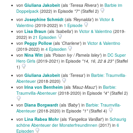
von
Giuliana Jakobeit
(als
'Teresa Rivera'
) in
Barbie im
Doppelpack
(2022) in Episode
"7"
(Staffel 2)
von
Josephine Schmidt
(als
'Reynalda'
) in
Victor &
Valentino
(2019-2022) in
1 Episode
von
Lisa Braun
(als
'Isabella'
) in
Victor & Valentino
(2019-
2022) in
21 Episoden
von
Peggy Pollow
(als
'Charlene'
) in
Victor & Valentino
(2019-2022) in
4 Episoden
von
Nina Witt
(als
'Poison Ivy / Pamela Isley'
) in
DC Super
Hero Girls
(2019-2021) in Episode
"14, 16, 22 & 23"
(Staffel
1)
von
Giuliana Jakobeit
(als
'Teresa'
) in
Barbie: Traumvilla-
Abenteuer
(2018-2020)
von
Irina von Bentheim
(als
'Mauz-Mauz'
) in
Barbie:
Traumvilla-Abenteuer
(2018-2020) in Episode
"4"
(Staffel 2)
von
Diana Borgwardt
(als
'Baby'
) in
Barbie: Traumvilla-
Abenteuer
(2018-2020) in Episode
"1"
(Staffel 4)
von
Lina Rabea Mohr
(als
'Fangelica VanBat'
) in
Schaurig
schöne Abenteuer der Monsterfreundinnen
(2017) in
6
Episoden