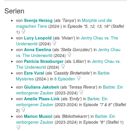
Serien
von
Svenja Herzog
(als
'Tanya'
) in
Morphle und die
magischen Tiere
(2024-) in Episode
"5, 12, 13, 18"
(Staffel
1)
von
Lucy Leopold
(als
'Vivian'
) in
Jentry Chau vs. The
Underworld
(2024)
von
Anna Ewelina
(als
'Stella González'
) in
Jentry Chau
vs. The Underworld
(2024)
von
Patricia Strasburger
(als
'Lillian'
) in
Jentry Chau vs.
The Underworld
(2024)
von
Esra Vural
(als
'Cassidy Birdwhistle'
) in
Barbie
Mysteries
(2024-) in
8 Episoden
von
Giuliana Jakobeit
(als
'Teresa Rivera'
) in
Barbie: Ein
verborgener Zauber
(2023-2024)
von
Amelie Plaas-Link
(als
'Emily'
) in
Barbie: Ein
verborgener Zauber
(2023-2024) in Episode
"7 & 8"
(Staffel
2)
von
Marion Musiol
(als
'Bibliothekarin'
) in
Barbie: Ein
verborgener Zauber
(2023-2024) in Episode
"8"
(Staffel 1)