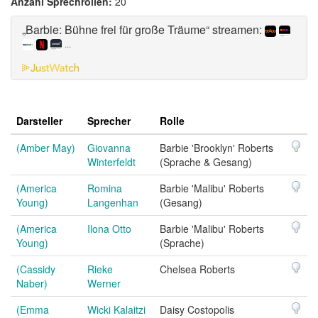
Anzahl Sprechrollen:
20
„Barbie: Bühne frei für große Träume“ streamen:
...
Darsteller
Sprecher
Rolle
(Amber May)
Giovanna
Barbie 'Brooklyn' Roberts
Winterfeldt
(Sprache & Gesang)
(America
Romina
Barbie 'Malibu' Roberts
Young)
Langenhan
(Gesang)
(America
Ilona Otto
Barbie 'Malibu' Roberts
Young)
(Sprache)
(Cassidy
Rieke
Chelsea Roberts
Naber)
Werner
(Emma
Wicki Kalaitzi
Daisy Costopolis