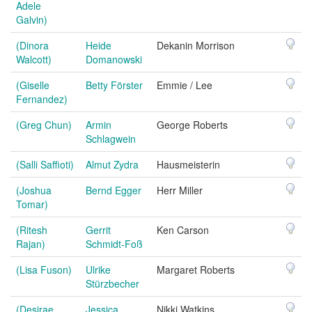
Adele
Galvin)
(Dinora
Heide
Dekanin Morrison
Walcott)
Domanowski
(Giselle
Betty Förster
Emmie / Lee
Fernandez)
(Greg Chun)
Armin
George Roberts
Schlagwein
(Salli Saffioti)
Almut Zydra
Hausmeisterin
(Joshua
Bernd Egger
Herr Miller
Tomar)
(Ritesh
Gerrit
Ken Carson
Rajan)
Schmidt-Foß
(Lisa Fuson)
Ulrike
Margaret Roberts
Stürzbecher
(Desirae
Jessica
Nikki Watkins