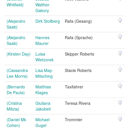
Whitfield)
Walther-
Gabory
(Alejandro
Dirk Stollberg
Rafa (Gesang)
Saab)
(Alejandro
Hannes
Rafa (Sprache)
Saab)
Maurer
(Kirsten Day)
Luisa
Skipper Roberts
Wietzorek
(Cassandra
Lisa May-
Stacie Roberts
Lee Morris)
Mitsching
(Bernardo
Matthias
Taxifahrer
De Paula)
Klages
(Cristina
Giuliana
Teresa Rivera
Milizia)
Jakobeit
(Daniel Mk
Michael
Trommler
Cohen)
Gugel