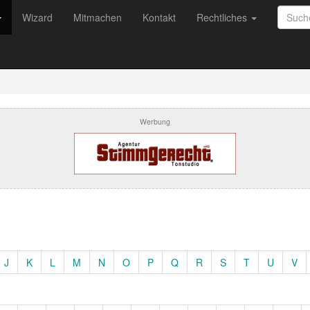
Wizard
Mitmachen
Kontakt
Rechtliches
Werbung
J
K
L
M
N
O
P
Q
R
S
T
U
V