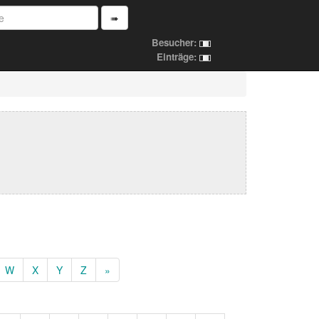
➠
Besucher:
Einträge:
W
X
Y
Z
»