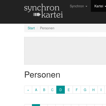
Synchron
Kartei
Start
Personen
Personen
«
A
B
C
D
E
F
G
H
I