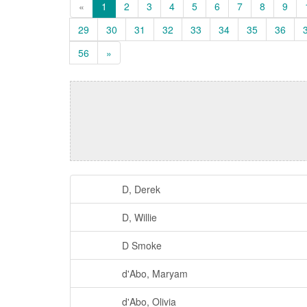
«
1
2
3
4
5
6
7
8
9
29
30
31
32
33
34
35
36
56
»
D, Derek
D, Willie
D Smoke
d'Abo, Maryam
d'Abo, Olivia