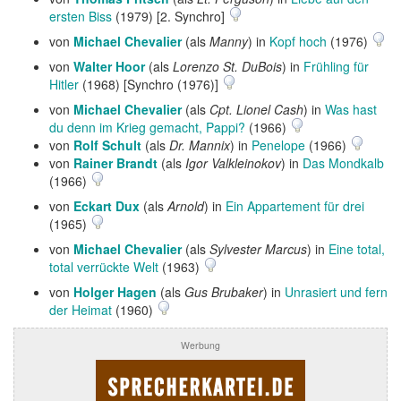
ersten Biss
(1979) [2. Synchro]
von
Michael Chevalier
(als
Manny
) in
Kopf hoch
(1976)
von
Walter Hoor
(als
Lorenzo St. DuBois
) in
Frühling für
Hitler
(1968) [Synchro (1976)]
von
Michael Chevalier
(als
Cpt. Lionel Cash
) in
Was hast
du denn im Krieg gemacht, Pappi?
(1966)
von
Rolf Schult
(als
Dr. Mannix
) in
Penelope
(1966)
von
Rainer Brandt
(als
Igor Valkleinokov
) in
Das Mondkalb
(1966)
von
Eckart Dux
(als
Arnold
) in
Ein Appartement für drei
(1965)
von
Michael Chevalier
(als
Sylvester Marcus
) in
Eine total,
total verrückte Welt
(1963)
von
Holger Hagen
(als
Gus Brubaker
) in
Unrasiert und fern
der Heimat
(1960)
Werbung