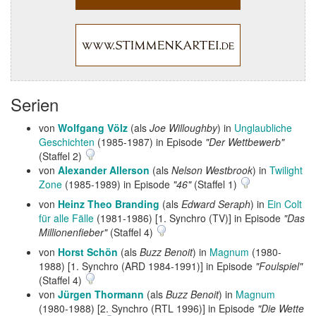
Serien
von
Wolfgang Völz
(als
Joe Willoughby
) in
Unglaubliche
Geschichten
(1985-1987) in Episode
"Der Wettbewerb"
(Staffel 2)
von
Alexander Allerson
(als
Nelson Westbrook
) in
Twilight
Zone
(1985-1989) in Episode
"46"
(Staffel 1)
von
Heinz Theo Branding
(als
Edward Seraph
) in
Ein Colt
für alle Fälle
(1981-1986) [1. Synchro (TV)] in Episode
"Das
Millionenfieber"
(Staffel 4)
von
Horst Schön
(als
Buzz Benoit
) in
Magnum
(1980-
1988) [1. Synchro (ARD 1984-1991)] in Episode
"Foulspiel"
(Staffel 4)
von
Jürgen Thormann
(als
Buzz Benoit
) in
Magnum
(1980-1988) [2. Synchro (RTL 1996)] in Episode
"Die Wette