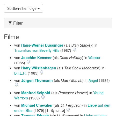
Sortierreihenfolge
Filter
Filme
von
Hans-Werner Bussinger
(als
Stan Starkey
) in
Traumfrau von Beverly Hills
(1987)
von
Joachim Kemmer
(als
Deke Halliday
) in
Wasser
(1985)
von
Harry Wüstenhagen
(als
Talk Show Moderator
) in
B.I.E.R.
(1985)
von
Jürgen Thormann
(als
Mae / Marvin
) in
Angel
(1984)
von
Manfred Seipold
(als
Professor Hoover
) in
Young
Warriors
(1983)
von
Michael Chevalier
(als
Lt. Ferguson
) in
Liebe auf den
ersten Biss
(1979) [1. Synchro]
von
Thomas Fritsch
(als
Lt. Ferguson
) in
Liebe auf den