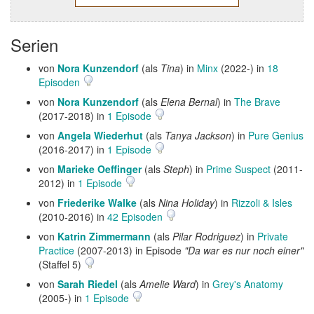
Serien
von
Nora Kunzendorf
(als
Tina
) in
Minx
(2022-) in
18
Episoden
von
Nora Kunzendorf
(als
Elena Bernal
) in
The Brave
(2017-2018) in
1 Episode
von
Angela Wiederhut
(als
Tanya Jackson
) in
Pure Genius
(2016-2017) in
1 Episode
von
Marieke Oeffinger
(als
Steph
) in
Prime Suspect
(2011-
2012) in
1 Episode
von
Friederike Walke
(als
Nina Holiday
) in
Rizzoli & Isles
(2010-2016) in
42 Episoden
von
Katrin Zimmermann
(als
Pilar Rodriguez
) in
Private
Practice
(2007-2013) in Episode
"Da war es nur noch einer"
(Staffel 5)
von
Sarah Riedel
(als
Amelie Ward
) in
Grey's Anatomy
(2005-) in
1 Episode