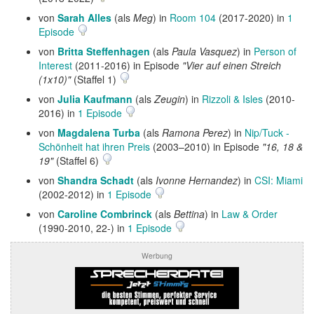
von
Sarah Alles
(als
Meg
) in
Room 104
(2017-2020) in
1
Episode
von
Britta Steffenhagen
(als
Paula Vasquez
) in
Person of
Interest
(2011-2016) in Episode
"Vier auf einen Streich
(1x10)"
(Staffel 1)
von
Julia Kaufmann
(als
Zeugin
) in
Rizzoli & Isles
(2010-
2016) in
1 Episode
von
Magdalena Turba
(als
Ramona Perez
) in
Nip/Tuck -
Schönheit hat ihren Preis
(2003–2010) in Episode
"16, 18 &
19"
(Staffel 6)
von
Shandra Schadt
(als
Ivonne Hernandez
) in
CSI: Miami
(2002-2012) in
1 Episode
von
Caroline Combrinck
(als
Bettina
) in
Law & Order
(1990-2010, 22-) in
1 Episode
Werbung