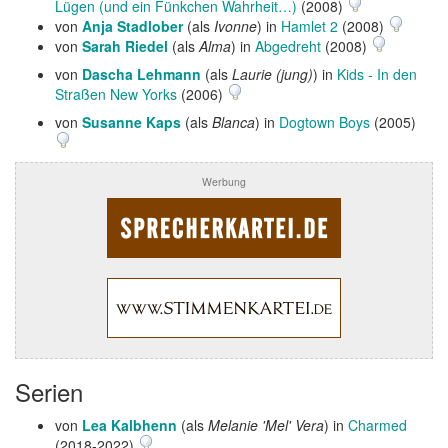
Lügen (und ein Fünkchen Wahrheit…)
(2008)
von
Anja Stadlober
(als
Ivonne
) in
Hamlet 2
(2008)
von
Sarah Riedel
(als
Alma
) in
Abgedreht
(2008)
von
Dascha Lehmann
(als
Laurie (jung)
) in
Kids - In den
Straßen New Yorks
(2006)
von
Susanne Kaps
(als
Blanca
) in
Dogtown Boys
(2005)
Werbung
Serien
von
Lea Kalbhenn
(als
Melanie 'Mel' Vera
) in
Charmed
(2018-2022)