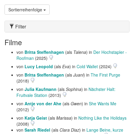
Sortierreihenfolge
Filter
Filme
von
Britta Steffenhagen
(als
Talena
) in
Der Hochstapler -
Roofman
(2025)
von
Lucy Leopold
(als
Eva
) in
Cold Wallet
(2024)
von
Britta Steffenhagen
(als
Juani
) in
The First Purge
(2018)
von
Julia Kaufmann
(als
Sophina
) in
Nächster Halt:
Fruitvale Station
(2013)
von
Antje von der Ahe
(als
Gwen
) in
She Wants Me
(2012)
von
Katja Geist
(als
Marissa
) in
Nothing Like the Holidays
(2008)
von
Sarah Riedel
(als
Clara Diaz
) in
Lange Beine, kurze