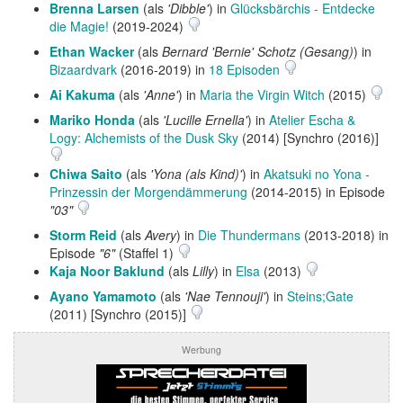
Brenna Larsen
(als
'Dibble'
) in
Glücksbärchis - Entdecke
die Magie!
(2019-2024)
Ethan Wacker
(als
Bernard 'Bernie' Schotz (Gesang)
) in
Bizaardvark
(2016-2019) in
18 Episoden
Ai Kakuma
(als
'Anne'
) in
Maria the Virgin Witch
(2015)
Mariko Honda
(als
'Lucille Ernella'
) in
Atelier Escha &
Logy: Alchemists of the Dusk Sky
(2014) [Synchro (2016)]
Chiwa Saito
(als
'Yona (als Kind)'
) in
Akatsuki no Yona -
Prinzessin der Morgendämmerung
(2014-2015) in Episode
"03"
Storm Reid
(als
Avery
) in
Die Thundermans
(2013-2018) in
Episode
"6"
(Staffel 1)
Kaja Noor Baklund
(als
Lilly
) in
Elsa
(2013)
Ayano Yamamoto
(als
'Nae Tennouji'
) in
Steins;Gate
(2011) [Synchro (2015)]
Werbung