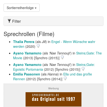
Sortierreihenfolge
Filter
Sprechrollen (Filme)
Thalia Perera
(als
Jill
) in
Engel - Wenn Wünsche wahr
werden
(2020)
Ayano Yamamoto
(als
'Nae Tennouji'
) in
Steins;Gate: The
Movie
(2013) [Synchro (2015)]
Ayano Yamamoto
(als
'Nae Tennouji'
) in
Steins;Gate:
Egoistic Poriomania
(2012) [Synchro (2015)]
Emilia Paasonen
(als
Hanna
) in
Ella und das große
Rennen
(2012) [Synchro (2014)]
Werbung