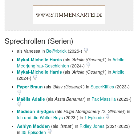
Sprechrollen (Serien)
als Vanessa in
Be@rbrick
(2025-)
Mykal-Michelle Harris
(als
'Arielle (Gesang)'
) in
Arielle:
Meerjungfrau-Geschichten
(2024-)
Mykal-Michelle Harris
(als
'Arielle (Gesang)'
) in
Arielle
(2024-)
Pyper Braun
(als
'Bitsy (Gesang)'
) in
SuperKitties
(2023-)
Maëlis Adalle
(als
Assia Benamar
) in
Pax Massilia
(2023-)
Madison Brydges
(als
Paige Montgomery (2. Stimme)
) in
Ich und die Walter Boys
(2023-) in
1 Episode
Ashlyn Madden
(als
'Ismat'
) in
Ridley Jones
(2021-2023)
in
35 Episoden