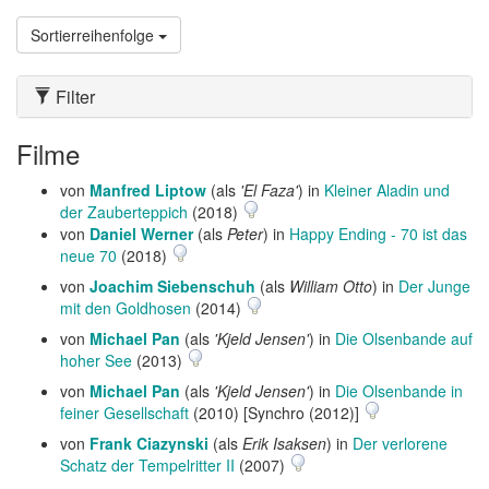
Sortierreihenfolge
Filter
Filme
von
Manfred Liptow
(als
'El Faza'
) in
Kleiner Aladin und
der Zauberteppich
(2018)
von
Daniel Werner
(als
Peter
) in
Happy Ending - 70 ist das
neue 70
(2018)
von
Joachim Siebenschuh
(als
William Otto
) in
Der Junge
mit den Goldhosen
(2014)
von
Michael Pan
(als
'Kjeld Jensen'
) in
Die Olsenbande auf
hoher See
(2013)
von
Michael Pan
(als
'Kjeld Jensen'
) in
Die Olsenbande in
feiner Gesellschaft
(2010) [Synchro (2012)]
von
Frank Ciazynski
(als
Erik Isaksen
) in
Der verlorene
Schatz der Tempelritter II
(2007)