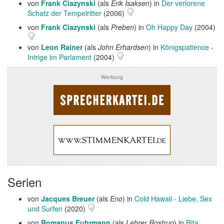
von
Frank Ciazynski
(als
Erik Isaksen
) in
Der verlorene
Schatz der Tempelritter
(2006)
von
Frank Ciazynski
(als
Preben
) in
Oh Happy Day
(2004)
von
Leon Rainer
(als
John Erhardsen
) in
Königspatience -
Intrige im Parlament
(2004)
Werbung
Serien
von
Jacques Breuer
(als
Eno
) in
Cold Hawaii - Liebe, Sex
und Surfen
(2020)
von
Romanus Fuhrmann
(als
Lehrer Rostrup
) in
Rita