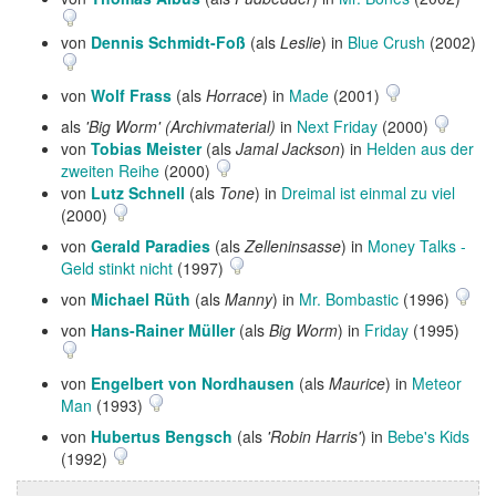
von
Dennis Schmidt-Foß
(als
Leslie
) in
Blue Crush
(2002)
von
Wolf Frass
(als
Horrace
) in
Made
(2001)
als
'Big Worm' (Archivmaterial)
in
Next Friday
(2000)
von
Tobias Meister
(als
Jamal Jackson
) in
Helden aus der
zweiten Reihe
(2000)
von
Lutz Schnell
(als
Tone
) in
Dreimal ist einmal zu viel
(2000)
von
Gerald Paradies
(als
Zelleninsasse
) in
Money Talks -
Geld stinkt nicht
(1997)
von
Michael Rüth
(als
Manny
) in
Mr. Bombastic
(1996)
von
Hans-Rainer Müller
(als
Big Worm
) in
Friday
(1995)
von
Engelbert von Nordhausen
(als
Maurice
) in
Meteor
Man
(1993)
von
Hubertus Bengsch
(als
'Robin Harris'
) in
Bebe's Kids
(1992)