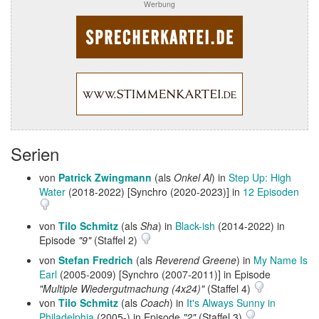
Werbung
Serien
von
Patrick Zwingmann
(als
Onkel Al
) in
Step Up: High
Water
(2018-2022) [Synchro (2020-2023)] in
12 Episoden
von
Tilo Schmitz
(als
Sha
) in
Black-ish
(2014-2022) in
Episode
"9"
(Staffel 2)
von
Stefan Fredrich
(als
Reverend Greene
) in
My Name Is
Earl
(2005-2009) [Synchro (2007-2011)] in Episode
"Multiple Wiedergutmachung (4x24)"
(Staffel 4)
von
Tilo Schmitz
(als
Coach
) in
It's Always Sunny in
Philadelphia
(2005-) in Episode
"2"
(Staffel 3)