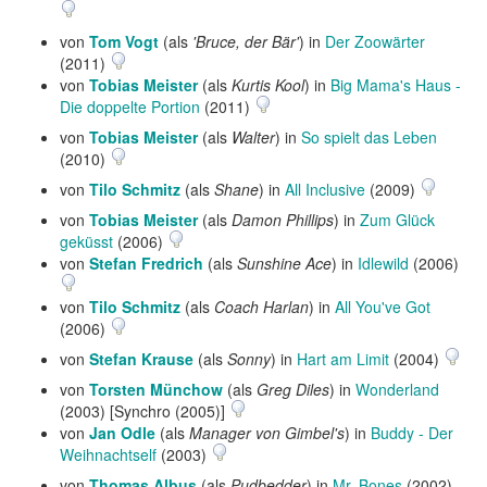
von
Tom Vogt
(als
'Bruce, der Bär'
) in
Der Zoowärter
(2011)
von
Tobias Meister
(als
Kurtis Kool
) in
Big Mama's Haus -
Die doppelte Portion
(2011)
von
Tobias Meister
(als
Walter
) in
So spielt das Leben
(2010)
von
Tilo Schmitz
(als
Shane
) in
All Inclusive
(2009)
von
Tobias Meister
(als
Damon Phillips
) in
Zum Glück
geküsst
(2006)
von
Stefan Fredrich
(als
Sunshine Ace
) in
Idlewild
(2006)
von
Tilo Schmitz
(als
Coach Harlan
) in
All You've Got
(2006)
von
Stefan Krause
(als
Sonny
) in
Hart am Limit
(2004)
von
Torsten Münchow
(als
Greg Diles
) in
Wonderland
(2003) [Synchro (2005)]
von
Jan Odle
(als
Manager von Gimbel's
) in
Buddy - Der
Weihnachtself
(2003)
von
Thomas Albus
(als
Pudbedder
) in
Mr. Bones
(2002)