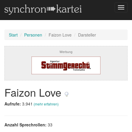
Navig
umsch
Start
Personen
Faizon Love
Darsteller
Werbung
Faizon Love
Aufrufe:
3.941
(mehr erfahren)
Anzahl Sprechrollen:
33