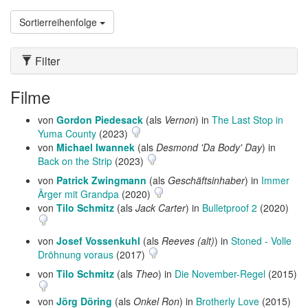
Sortierreihenfolge
Filter
Filme
von
Gordon Piedesack
(als
Vernon
) in
The Last Stop in
Yuma County
(2023)
von
Michael Iwannek
(als
Desmond 'Da Body' Day
) in
Back on the Strip
(2023)
von
Patrick Zwingmann
(als
Geschäftsinhaber
) in
Immer
Ärger mit Grandpa
(2020)
von
Tilo Schmitz
(als
Jack Carter
) in
Bulletproof 2
(2020)
von
Josef Vossenkuhl
(als
Reeves (alt)
) in
Stoned - Volle
Dröhnung voraus
(2017)
von
Tilo Schmitz
(als
Theo
) in
Die November-Regel
(2015)
von
Jörg Döring
(als
Onkel Ron
) in
Brotherly Love
(2015)