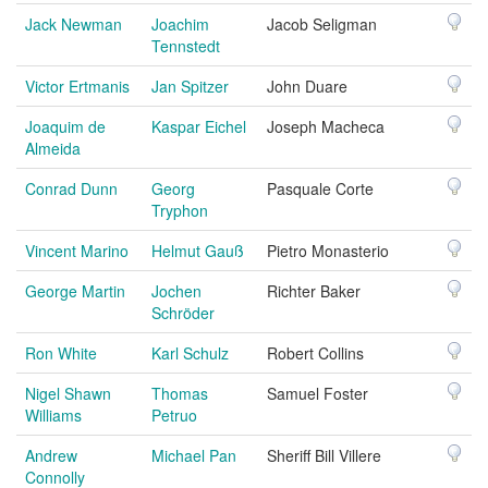
Jack Newman
Joachim
Jacob Seligman
Tennstedt
Victor Ertmanis
Jan Spitzer
John Duare
Joaquim de
Kaspar Eichel
Joseph Macheca
Almeida
Conrad Dunn
Georg
Pasquale Corte
Tryphon
Vincent Marino
Helmut Gauß
Pietro Monasterio
George Martin
Jochen
Richter Baker
Schröder
Ron White
Karl Schulz
Robert Collins
Nigel Shawn
Thomas
Samuel Foster
Williams
Petruo
Andrew
Michael Pan
Sheriff Bill Villere
Connolly