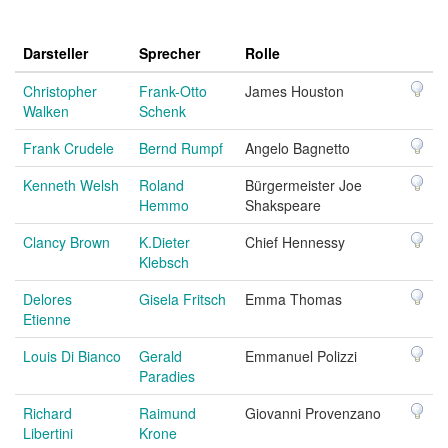
Darsteller
Sprecher
Rolle
Christopher
Frank-Otto
James Houston
Walken
Schenk
Frank Crudele
Bernd Rumpf
Angelo Bagnetto
Kenneth Welsh
Roland
Bürgermeister Joe
Hemmo
Shakspeare
Clancy Brown
K.Dieter
Chief Hennessy
Klebsch
Delores
Gisela Fritsch
Emma Thomas
Etienne
Louis Di Bianco
Gerald
Emmanuel Polizzi
Paradies
Richard
Raimund
Giovanni Provenzano
Libertini
Krone