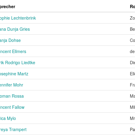
precher
Ro
ophie Lechtenbrink
Zo
ana Dunja Gries
Be
anja Dohse
Co
incent Ellmers
de
rik Rodrigo Liedtke
Di
osephine Martz
El
ennifer Mohr
Fr
oman Rossa
Ma
incent Fallow
Mi
ica Mylo
Mr
reya Trampert
Pa