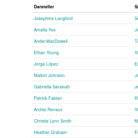
Darsteller
S
Josephine Langford
S
Amalia Yoo
J
Andie MacDowell
T
Ethan Young
V
Jorge López
E
Mallori Johnson
J
Gabriella Saraivah
J
Patrick Fabian
R
Archie Renaux
V
Christie Lynn Smith
M
Heather Graham
F