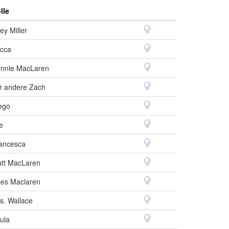
lle
ey Miller
cca
nnie MacLaren
r andere Zach
ego
le
ancesca
tt MacLaren
les Maclaren
s. Wallace
ula