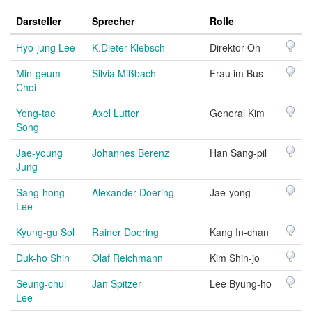
Darsteller
Sprecher
Rolle
Hyo-jung Lee
K.Dieter Klebsch
Direktor Oh
Min-geum
Silvia Mißbach
Frau im Bus
Choi
Yong-tae
Axel Lutter
General Kim
Song
Jae-young
Johannes Berenz
Han Sang-pil
Jung
Sang-hong
Alexander Doering
Jae-yong
Lee
Kyung-gu Sol
Rainer Doering
Kang In-chan
Duk-ho Shin
Olaf Reichmann
Kim Shin-jo
Seung-chul
Jan Spitzer
Lee Byung-ho
Lee