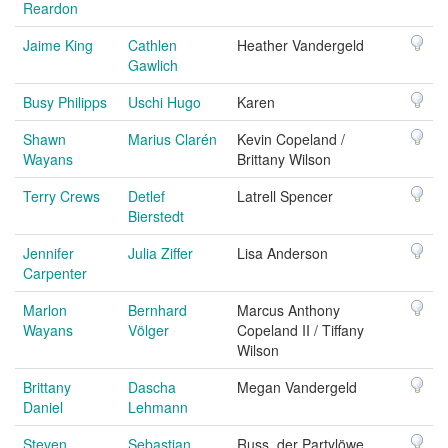
Reardon
Jaime King
Cathlen
Heather Vandergeld
Gawlich
Busy Philipps
Uschi Hugo
Karen
Shawn
Marius Clarén
Kevin Copeland /
Wayans
Brittany Wilson
Terry Crews
Detlef
Latrell Spencer
Bierstedt
Jennifer
Julia Ziffer
Lisa Anderson
Carpenter
Marlon
Bernhard
Marcus Anthony
Wayans
Völger
Copeland II / Tiffany
Wilson
Brittany
Dascha
Megan Vandergeld
Daniel
Lehmann
Steven
Sebastian
Russ, der Partylöwe