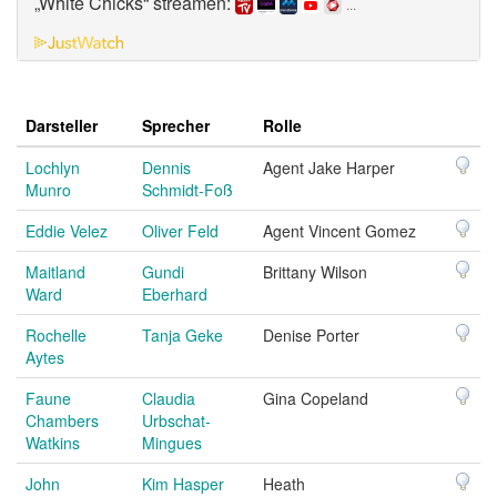
„White Chicks“ streamen:
...
Darsteller
Sprecher
Rolle
Lochlyn
Dennis
Agent Jake Harper
Munro
Schmidt-Foß
Eddie Velez
Oliver Feld
Agent Vincent Gomez
Maitland
Gundi
Brittany Wilson
Ward
Eberhard
Rochelle
Tanja Geke
Denise Porter
Aytes
Faune
Claudia
Gina Copeland
Chambers
Urbschat-
Watkins
Mingues
John
Kim Hasper
Heath