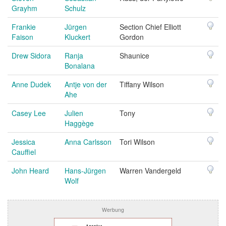
Grayhm
Schulz
Frankie
Jürgen
Section Chief Elliott
Faison
Kluckert
Gordon
Drew Sidora
Ranja
Shaunice
Bonalana
Anne Dudek
Antje von der
Tiffany Wilson
Ahe
Casey Lee
Julien
Tony
Haggège
Jessica
Anna Carlsson
Tori Wilson
Cauffiel
John Heard
Hans-Jürgen
Warren Vandergeld
Wolf
Werbung