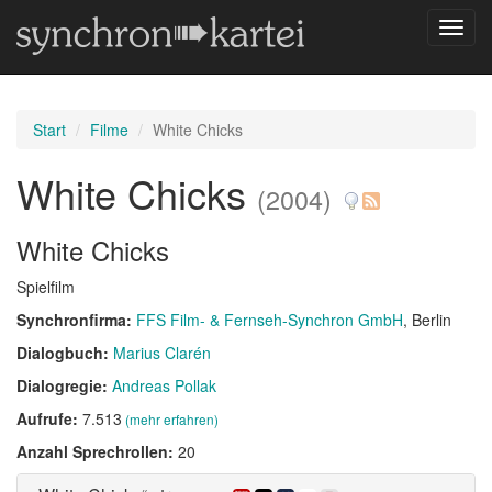
Navig
umsch
Start
Filme
White Chicks
White Chicks
(2004)
White Chicks
Spielfilm
Synchronfirma:
FFS Film- & Fernseh-Synchron GmbH
, Berlin
Dialogbuch:
Marius Clarén
Dialogregie:
Andreas Pollak
Aufrufe:
7.513
(mehr erfahren)
Anzahl Sprechrollen:
20