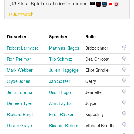
„13 Sins - Spiel des Todes“ streamen:
...
Darsteller
Sprecher
Rolle
Robert Larriviere
Matthias Klages
Bildzeichner
Ron Perlman
Tilo Schmitz
Det. Chilcoat
Mark Webber
Julien Haggège
Elliot Brindle
Clyde Jones
Jan Spitzer
Gerry
Jenn Foreman
Uschi Hugo
Jeanette
Deneen Tyler
Almut Zydra
Joyce
Richard Burgi
Erich Räuker
Kopeckny
Devon Graye
Ricardo Richter
Michael Brindle