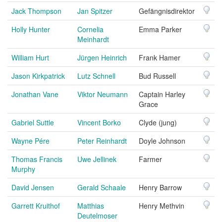
Jack Thompson
Jan Spitzer
Gefängnisdirektor
Holly Hunter
Cornelia
Emma Parker
Meinhardt
William Hurt
Jürgen Heinrich
Frank Hamer
Jason Kirkpatrick
Lutz Schnell
Bud Russell
Jonathan Vane
Viktor Neumann
Captain Harley
Grace
Gabriel Suttle
Vincent Borko
Clyde (jung)
Wayne Pére
Peter Reinhardt
Doyle Johnson
Thomas Francis
Uwe Jellinek
Farmer
Murphy
David Jensen
Gerald Schaale
Henry Barrow
Garrett Kruithof
Matthias
Henry Methvin
Deutelmoser