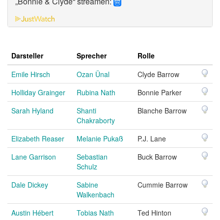
„Bonnie & Clyde“ streamen:
Darsteller
Sprecher
Rolle
Emile Hirsch
Ozan Ünal
Clyde Barrow
Holliday Grainger
Rubina Nath
Bonnie Parker
Sarah Hyland
Shanti
Blanche Barrow
Chakraborty
Elizabeth Reaser
Melanie Pukaß
P.J. Lane
Lane Garrison
Sebastian
Buck Barrow
Schulz
Dale Dickey
Sabine
Cummie Barrow
Walkenbach
Austin Hébert
Tobias Nath
Ted Hinton