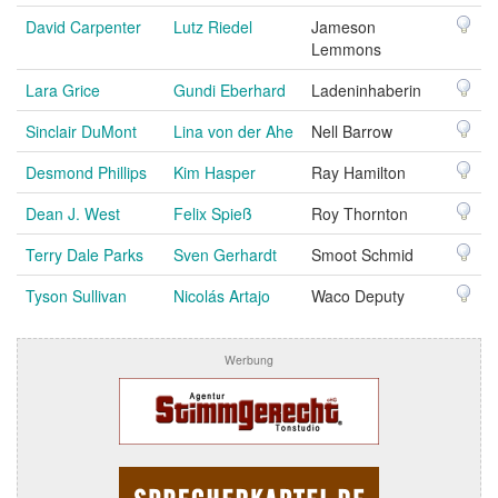
David Carpenter
Lutz Riedel
Jameson
Lemmons
Lara Grice
Gundi Eberhard
Ladeninhaberin
Sinclair DuMont
Lina von der Ahe
Nell Barrow
Desmond Phillips
Kim Hasper
Ray Hamilton
Dean J. West
Felix Spieß
Roy Thornton
Terry Dale Parks
Sven Gerhardt
Smoot Schmid
Tyson Sullivan
Nicolás Artajo
Waco Deputy
Werbung