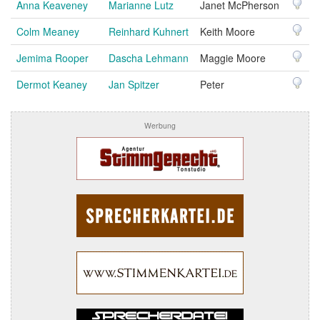
Anna Keaveney
Marianne Lutz
Janet McPherson
Colm Meaney
Reinhard Kuhnert
Keith Moore
Jemima Rooper
Dascha Lehmann
Maggie Moore
Dermot Keaney
Jan Spitzer
Peter
Werbung