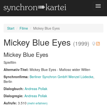
Navig
umsch
Start
Filme
Mickey Blue Eyes
Mickey Blue Eyes
(1999)
Mickey Blue Eyes
Spielfilm
Alternativ-Titel:
Mickey Blue Eyes - Mafioso wider Willen
Synchronfirma:
Berliner Synchron GmbH Wenzel Lüdecke
,
Berlin
Dialogbuch:
Andreas Pollak
Dialogregie:
Andreas Pollak
Aufrufe:
3.510
(mehr erfahren)