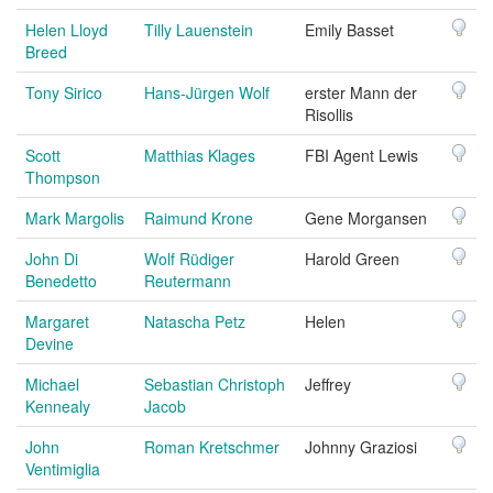
Helen Lloyd
Tilly Lauenstein
Emily Basset
Breed
Tony Sirico
Hans-Jürgen Wolf
erster Mann der
Risollis
Scott
Matthias Klages
FBI Agent Lewis
Thompson
Mark Margolis
Raimund Krone
Gene Morgansen
John Di
Wolf Rüdiger
Harold Green
Benedetto
Reutermann
Margaret
Natascha Petz
Helen
Devine
Michael
Sebastian Christoph
Jeffrey
Kennealy
Jacob
John
Roman Kretschmer
Johnny Graziosi
Ventimiglia