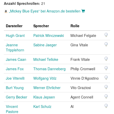
Anzahl Sprechrollen:
21
„Mickey Blue Eyes“ bei Amazon.de bestellen
Darsteller
Sprecher
Rolle
Hugh Grant
Patrick Winczewski
Michael Felgate
Jeanne
Sabine Jaeger
Gina Vitale
Tripplehorn
James Caan
Michael Telloke
Frank Vitale
James Fox
Thomas Danneberg
Philip Cromwell
Joe Viterelli
Wolfgang Völz
Vinnie D'Agostino
Burt Young
Werner Ehrlicher
Vito Graziosi
Gerry Becker
Klaus Jepsen
Agent Connell
Vincent
Karl Schulz
Al
Pastore