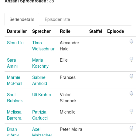
Anzahl Sprechrollen:
38
Seriendetails
Episodenliste
Darsteller
Sprecher
Rolle
Staffel
Episode
Simu Liu
Timo
Alexander
Weisschnur
Hale
Sara
Maria
Ellie
Amini
Koschny
Marnie
Sabine
Frances
McPhail
Arnhold
Saul
Uli Krohm
Victor
Rubinek
Simonek
Melissa
Patrizia
Michelle
Barrera
Carlucci
Brian
Axel
Peter Moira
d'Arcy
Malzacher