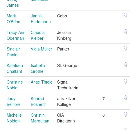
James
Mark
Jannik
Cobb
O'Brien
Endemann
Tracy-Ann
Claudia
Jessica
Oberman
Kleiber
Kinberg
Sinclair
Viola Müller
Parker
Daniel
Kathleen
Isabella
St. George
Chalfant
Grothe
Christine
Antje Thiele
Signal
Noble
Technikerin
Joey
Konrad
attraktiver
7
Belfiore
Bösherz
Kollege
Michelle
Christin
CIA
6
Nolden
Marquitan
Direktorin