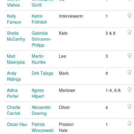
Vlahos
Groß
Kelly
Katrin
Interviewerin
1
Fanson
Fröhlich
Sheila
Gabriele
Kate
3 & 8
McCarthy
Schramm-
Philipp
Matt
Martin
Lee
3
Maenpaa
Kiuntke
Andy
Dirk Talaga
Mark
8
Ridings
Adina
Agnes
Marlowe
1-4, 6-8
Porter
Hilpert
Charlie
Alexander
Oliver
4
Carrick
Doering
Oscar Hsu
Patrick
Preston
1
Winczewski
Hale