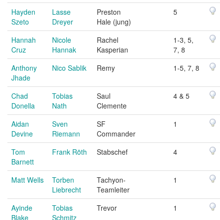
Hayden
Lasse
Preston
5
Szeto
Dreyer
Hale (jung)
Hannah
Nicole
Rachel
1-3, 5,
Cruz
Hannak
Kasperian
7, 8
Anthony
Nico Sablik
Remy
1-5, 7, 8
Jhade
Chad
Tobias
Saul
4 & 5
Donella
Nath
Clemente
Aidan
Sven
SF
1
Devine
Riemann
Commander
Tom
Frank Röth
Stabschef
4
Barnett
Matt Wells
Torben
Tachyon-
1
Liebrecht
Teamleiter
Ayinde
Tobias
Trevor
1
Blake
Schmitz