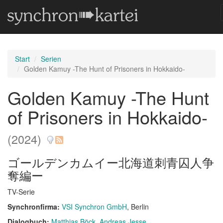
Start
Serien
Golden Kamuy -The Hunt of Prisoners in Hokkaido-
Golden Kamuy -The Hunt
of Prisoners in Hokkaido-
(2024)
ゴールデンカムイー北海道刺青囚人争
奪編ー
TV-Serie
Synchronfirma:
VSI Synchron GmbH
, Berlin
Dialogbuch:
Matthias Böck
Andreas Jesse