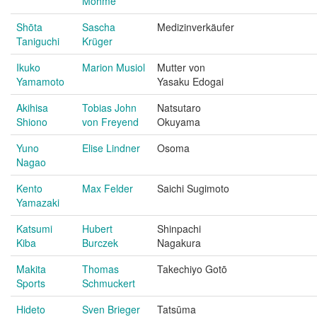
Mohme
Shōta
Sascha
Medizinverkäufer
Taniguchi
Krüger
Ikuko
Marion Musiol
Mutter von
Yamamoto
Yasaku Edogai
Akihisa
Tobias John
Natsutaro
Shiono
von Freyend
Okuyama
Yuno
Elise Lindner
Osoma
Nagao
Kento
Max Felder
Saichi Sugimoto
Yamazaki
Katsumi
Hubert
Shinpachi
Kiba
Burczek
Nagakura
Makita
Thomas
Takechiyo Gotō
Sports
Schmuckert
Hideto
Sven Brieger
Tatsūma