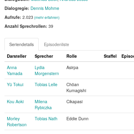
Dialogregie:
Dennis Mohme
Aufrufe:
2.023
(mehr erfahren)
Anzahl Sprechrollen:
39
Seriendetails
Episodenliste
Darsteller
Sprecher
Rolle
Staffel
Episo
Anna
Lydia
Asirpa
Yamada
Morgenstern
Yū Tokui
Tobias Lelle
Chōan
Kumagishi
Kou Aoki
Milena
Cikapasi
Rybiczka
Morley
Tobias Nath
Eddie Dunn
Robertson