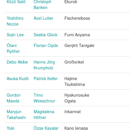
Kōzō Satō
Christoph
Ekurok
Banken
Yoshihiro
Axel Lutter
Fischereiboss
Nozoe
Sojin Lee
Saskia Glück
Fumi Aoyama
Ōtani
Florian Clyde
Genjirō Tanigaki
Ryōhei
Debo Akibe
Hanns Jörg
Großonkel
Krumpholz
Asuka Kudō
Patrick Keller
Hajime
Tsukishima
Gordon
Timo
Hyakunosuke
Maeda
Weisschnur
Ogata
Maryjun
Magdalena
Inkarmat
Takahashi
Höfner
Yuki
Özge Kayalar
Kano Ienaga