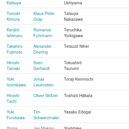
Katsuya
Ushiyama
Tomoki
Klaus-Peter
Tatsuya
Kimura
Grap
Nakazawa
Kenjirō
Romanus
Teruchika
Ishimaru
Fuhrmann
Yodogawa
Takahiro
Alexander
Tetsuzō Nihei
Fujimoto
Doering
Hiroshi
Sven
Tokushirō
Tamaki
Gerhardt
Tsurumi
Yuki
Jonas
Toraji Kenmochi
Izumisawa
Lauenstein
Hiroshi
Oliver Stritzel
Toshizō Hijikata
Tachi
Yuki
Tim
Yasaku Edogai
Furukawa
Schwarzmaier
Yūma
Jan Makino
Yoshitake