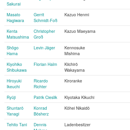
Sakurai
Masato
Gerrit
Kazuo Henmi
Hagiwara
Schmidt-Foß
Kenta
Christopher
Kazuo Maeyama
Matsushima
Groß
Shōgo
Levin Jäger
Kennosuke
Hama
Mishima
Kiyohiko
Florian Halm
Kiichirō
Shibukawa
Wakayama
Hiroyuki
Ricardo
Kiroranke
Ikeuchi
Richter
Ryūji
Patrik Cieslik
Kiyotaka Kikuchi
Shuntarō
Konrad
Kōhei Nikaidō
Yanagi
Bösherz
Tehito Tani
Dennis
Ladenbesitzer