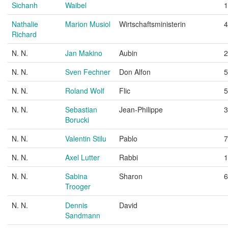
Sichanh
Waibel
1
Nathalie
Marion Musiol
Wirtschaftsministerin
4
Richard
N. N.
Jan Makino
Aubin
2
N. N.
Sven Fechner
Don Alfon
5
N. N.
Roland Wolf
Flic
5
N. N.
Sebastian
Jean-Philippe
3
Borucki
N. N.
Valentin Stilu
Pablo
7
N. N.
Axel Lutter
Rabbi
1
N. N.
Sabina
Sharon
6
Trooger
N. N.
Dennis
David
Sandmann