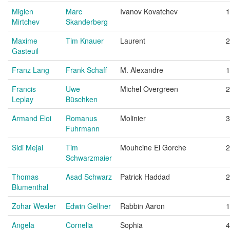
Miglen
Marc
Ivanov Kovatchev
1
Mirtchev
Skanderberg
Maxime
Tim Knauer
Laurent
2
Gasteuil
Franz Lang
Frank Schaff
M. Alexandre
1
Francis
Uwe
Michel Overgreen
2
Leplay
Büschken
Armand Eloi
Romanus
Molinier
3
Fuhrmann
Sidi Mejai
Tim
Mouhcine El Gorche
2
Schwarzmaier
Thomas
Asad Schwarz
Patrick Haddad
2
Blumenthal
Zohar Wexler
Edwin Gellner
Rabbin Aaron
1
Angela
Cornelia
Sophia
4