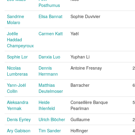
Posthumus
Sandrine
Elisa Bannat
Sophie Duvivier
Molaro
Joëlle
Carmen Katt
Yaël
Haddad
Champeyroux
Sophie Lor
Danxia Luo
Yuphan Li
Nicolas
Dennis
Antoine Fresnay
2
Lumbreras
Herrmann
Yann-Joël
Matthias
Barracher
6
Collin
Deutelmoser
Aleksandra
Heide
Conseillère Banque
5
Yermak
Ihlenfeld
Pearlman
Denis Eyriey
Ulrich Blöcher
Guillaume
2
Ary Gabison
Tim Sander
Hoffinger
4