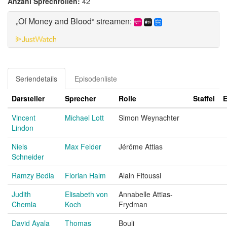
Anzahl Sprechrollen:
42
„Of Money and Blood“ streamen:
Seriendetails
Episodenliste
Darsteller
Sprecher
Rolle
Staffel
E
Vincent
Michael Lott
Simon Weynachter
Lindon
Niels
Max Felder
Jérôme Attias
Schneider
Ramzy Bedia
Florian Halm
Alain Fitoussi
Judith
Elisabeth von
Annabelle Attias-
Chemla
Koch
Frydman
David Ayala
Thomas
Bouli