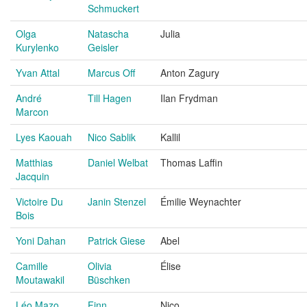
Schmuckert
Olga
Natascha
Julia
Kurylenko
Geisler
Yvan Attal
Marcus Off
Anton Zagury
André
Till Hagen
Ilan Frydman
Marcon
Lyes Kaouah
Nico Sablik
Kallil
Matthias
Daniel Welbat
Thomas Laffin
Jacquin
Victoire Du
Janin Stenzel
Émilie Weynachter
Bois
Yoni Dahan
Patrick Giese
Abel
Camille
Olivia
Élise
Moutawakil
Büschken
Léo Mazo
Finn
Nico