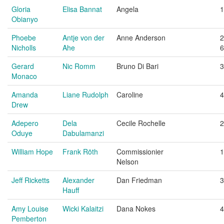
Gloria
Elisa Bannat
Angela
1
Obianyo
Phoebe
Antje von der
Anne Anderson
2
Nicholls
Ahe
6
Gerard
Nic Romm
Bruno Di Bari
3
Monaco
Amanda
Liane Rudolph
Caroline
4
Drew
Adepero
Dela
Cecile Rochelle
2
Oduye
Dabulamanzi
William Hope
Frank Röth
Commissionier
1
Nelson
Jeff Ricketts
Alexander
Dan Friedman
3
Hauff
Amy Louise
Wicki Kalaitzi
Dana Nokes
4
Pemberton