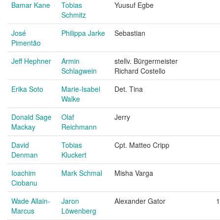
Bamar Kane
Tobias
Yuusuf Egbe
Schmitz
José
Philippa Jarke
Sebastian
Pimentão
Jeff Hephner
Armin
stellv. Bürgermeister
Schlagwein
Richard Costello
Erika Soto
Marie-Isabel
Det. Tina
Walke
Donald Sage
Olaf
Jerry
Mackay
Reichmann
David
Tobias
Cpt. Matteo Cripp
Denman
Kluckert
Ioachim
Mark Schmal
Misha Varga
Ciobanu
Wade Allain-
Jaron
Alexander Gator
1
Marcus
Löwenberg