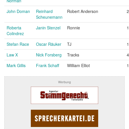
Norman
John Doman
Reinhard
Robert Anderson
2
Scheunemann
Roberta
Janin Stenzel
Ronnie
1
Colindrez
Stefan Race
Oscar Räuker
TJ
1
Law X
Nick Forsberg
Tracks
4
Mark Gillis
Frank Schaff
William Elliot
1
Werbung