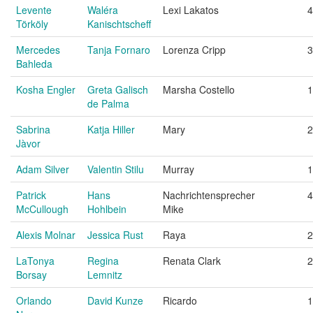
Levente
Waléra
Lexi Lakatos
4
Törköly
Kanischtscheff
Mercedes
Tanja Fornaro
Lorenza Cripp
3
Bahleda
Kosha Engler
Greta Galisch
Marsha Costello
1
de Palma
Sabrina
Katja Hiller
Mary
2
Jàvor
Adam Silver
Valentin Stilu
Murray
1
Patrick
Hans
Nachrichtensprecher
4
McCullough
Hohlbein
Mike
Alexis Molnar
Jessica Rust
Raya
2
LaTonya
Regina
Renata Clark
2
Borsay
Lemnitz
Orlando
David Kunze
Ricardo
1