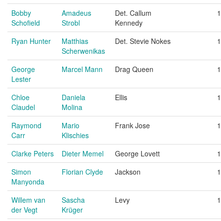
Bobby
Amadeus
Det. Callum
1
Schofield
Strobl
Kennedy
Ryan Hunter
Matthias
Det. Stevie Nokes
1
Scherwenikas
George
Marcel Mann
Drag Queen
1
Lester
Chloe
Daniela
Ellis
1
Claudel
Molina
Raymond
Mario
Frank Jose
1
Carr
Klischies
Clarke Peters
Dieter Memel
George Lovett
1
Simon
Florian Clyde
Jackson
1
Manyonda
Willem van
Sascha
Levy
1
der Vegt
Krüger