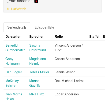
„Eric“ streamen:
Seriendetails
Episodenliste
Darsteller
Sprecher
Rolle
Staffel
E
Benedict
Sascha
Vincent Anderson /
Cumberbatch
Rotermund
'Eric'
Gaby
Magdalena
Cassie Anderson
Hoffmann
Helmig
Dan Fogler
Tobias Müller
Lennie Wilson
McKinley
Marios
Det. Michael Ledroit
Belcher III
Gavrilis
Ivan Morris
Mika Hinz
Edgar Anderson
Howe