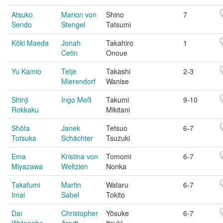
Atsuko
Marion von
Shino
7
Sendo
Stengel
Tatsumi
Kōki Maeda
Jonah
Takahiro
1
Cetin
Onoue
Yu Kamio
Tetje
Takashi
2-3
Mierendorf
Wanise
Shinji
Ingo Meß
Takumi
9-10
Rokkaku
Mikitani
Shōta
Janek
Tetsuo
6-7
Totsuka
Schächter
Tsuzuki
Ema
Kristina von
Tomomi
6-7
Miyazawa
Weltzien
Nonka
Takafumi
Martin
Wataru
6-7
Imai
Sabel
Tokito
Dai
Christopher
Yōsuke
6-7