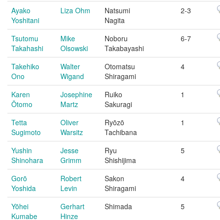
Ayako
Liza Ohm
Natsumi
2-3
Yoshitani
Nagita
Tsutomu
Mike
Noboru
6-7
Takahashi
Olsowski
Takabayashi
Takehiko
Walter
Otomatsu
4
Ono
Wigand
Shiragami
Karen
Josephine
Ruiko
1
Ōtomo
Martz
Sakuragi
Tetta
Oliver
Ryōzō
1
Sugimoto
Warsitz
Tachibana
Yushin
Jesse
Ryu
5
Shinohara
Grimm
Shishijima
Gorō
Robert
Sakon
4
Yoshida
Levin
Shiragami
Yōhei
Gerhart
Shimada
5
Kumabe
Hinze