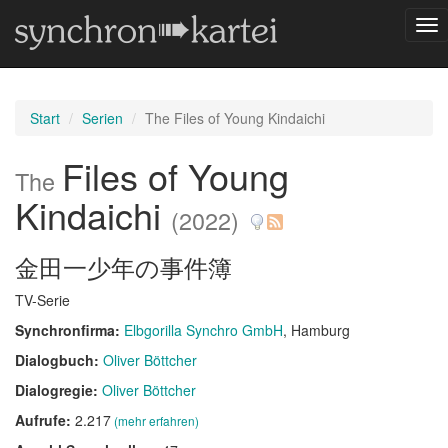
Nav
ums
Start
Serien
The Files of Young Kindaichi
Files of Young
The
Kindaichi
(2022)
金田一少年の事件簿
TV-Serie
Synchronfirma:
Elbgorilla Synchro GmbH
, Hamburg
Dialogbuch:
Oliver Böttcher
Dialogregie:
Oliver Böttcher
Aufrufe:
2.217
(mehr erfahren)