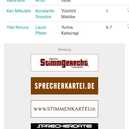
Watanabe
Arndt
Itsuki
Ken Mitsuishi
Konstantin
Yūichirō
1
Graudus
Matoba
Yūki Kimura
Laura
Yurina
6-7
Pfister
Katsuragi
Werbung