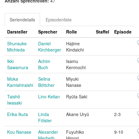
Anzahl Sprechrollen:
47
Seriendetails
Episodenliste
Darsteller
Sprecher
Rolle
Staffel
Episode
Shunsuke
Daniel
Hajime
Michieda
Kirchberger
Kindaichi
Ikki
Achim
Isamu
Sawamura
Buch
Kenmochi
Moka
Selina
Miyuki
Kamishiraishi
Böttcher
Nanase
Taishō
Lino Kelian
Ryūta Saki
Iwasaki
Erika Ikuta
Linda
Akane Uryū
2-3
Fölster
Kou Nanase
Alexander
Fuyuhiko
9-10
Merbeth
Himori