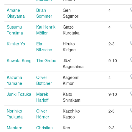
Amane
Brian
Gen
4
Okayama
Sommer
Sagimori
Susumu
Kai Henrik
Ginzō
4
Terajima
Möller
Kurotaka
Kimiko Yo
Ela
Hiruko
2-3
Nitzsche
Kirigoe
Kuwata Kong
Tim Grobe
Jūzō
9-10
Kageshima
Kazuma
Oliver
Kageomi
4
Yamane
Böttcher
Kimon
Junki Tozuka
Marek
Kaito
9-10
Harloff
Shirakami
Norihiko
Oliver
Kazehiko
2-3
Tsukuda
Hörner
Kageo
Mantaro
Christian
Ken
2-3