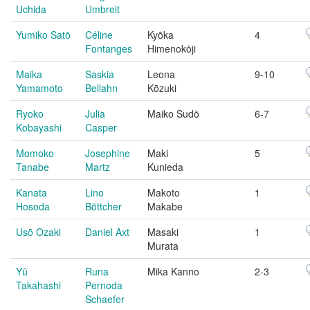
Uchida
Umbreit
Yumiko Satō
Céline
Kyōka
4
Fontanges
Himenokōji
Maika
Saskia
Leona
9-10
Yamamoto
Bellahn
Kōzuki
Ryoko
Julia
Maiko Sudō
6-7
Kobayashi
Casper
Momoko
Josephine
Maki
5
Tanabe
Martz
Kunieda
Kanata
Lino
Makoto
1
Hosoda
Böttcher
Makabe
Usō Ozaki
Daniel Axt
Masaki
1
Murata
Yū
Runa
Mika Kanno
2-3
Takahashi
Pernoda
Schaefer