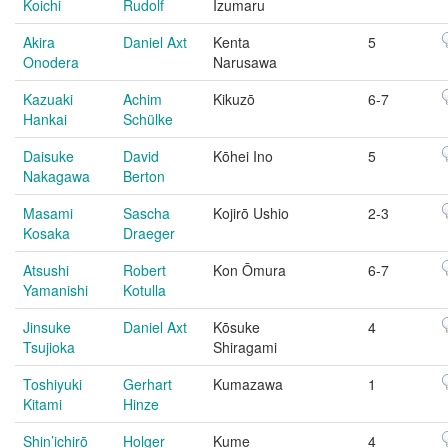
Koichi
Rudolf
Izumaru
Akira
Daniel Axt
Kenta
5
Onodera
Narusawa
Kazuaki
Achim
Kikuzō
6-7
Hankai
Schülke
Daisuke
David
Kōhei Ino
5
Nakagawa
Berton
Masami
Sascha
Kojirō Ushio
2-3
Kosaka
Draeger
Atsushi
Robert
Kon Ōmura
6-7
Yamanishi
Kotulla
Jinsuke
Daniel Axt
Kōsuke
4
Tsujioka
Shiragami
Toshiyuki
Gerhart
Kumazawa
1
Kitami
Hinze
Shin’ichirō
Holger
Kume
4