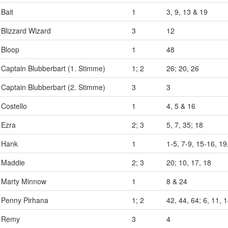
Bait
1
3, 9, 13 & 19
Blizzard Wizard
3
12
Bloop
1
48
Captain Blubberbart (1. Stimme)
1; 2
26; 20, 26
Captain Blubberbart (2. Stimme)
3
3
Costello
1
4, 5 & 16
Ezra
2; 3
5, 7, 35; 18
Hank
1
1-5, 7-9, 15-16, 19
Maddie
2; 3
20; 10, 17, 18
Marty Minnow
1
8 & 24
Penny Pirhana
1; 2
42, 44, 64; 6, 11, 
Remy
3
4