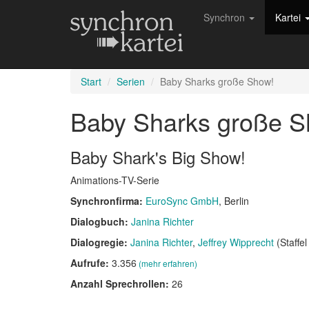
Synchron
Kartei
Start
Serien
Baby Sharks große Show!
Baby Sharks große 
Baby Shark's Big Show!
Animations-TV-Serie
Synchronfirma:
EuroSync GmbH
, Berlin
Dialogbuch:
Janina Richter
Dialogregie:
Janina Richter
Jeffrey Wipprecht
(Staffel
Aufrufe:
3.356
(mehr erfahren)
Anzahl Sprechrollen:
26