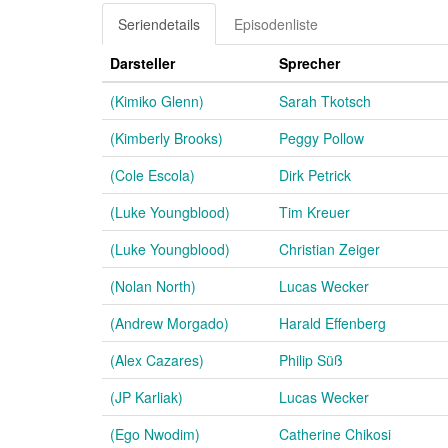
Seriendetails
Episodenliste
Darsteller
Sprecher
(Kimiko Glenn)
Sarah Tkotsch
(Kimberly Brooks)
Peggy Pollow
(Cole Escola)
Dirk Petrick
(Luke Youngblood)
Tim Kreuer
(Luke Youngblood)
Christian Zeiger
(Nolan North)
Lucas Wecker
(Andrew Morgado)
Harald Effenberg
(Alex Cazares)
Philip Süß
(JP Karliak)
Lucas Wecker
(Ego Nwodim)
Catherine Chikosi