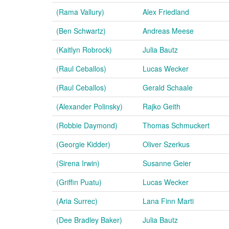
(Rama Vallury)
Alex Friedland
(Ben Schwartz)
Andreas Meese
(Kaitlyn Robrock)
Julia Bautz
(Raul Ceballos)
Lucas Wecker
(Raul Ceballos)
Gerald Schaale
(Alexander Polinsky)
Rajko Geith
(Robbie Daymond)
Thomas Schmuckert
(Georgie Kidder)
Oliver Szerkus
(Sirena Irwin)
Susanne Geier
(Griffin Puatu)
Lucas Wecker
(Aria Surrec)
Lana Finn Marti
(Dee Bradley Baker)
Julia Bautz