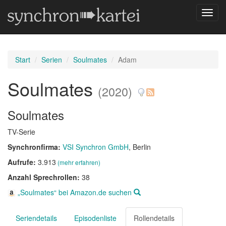
Navig
umsch
Start
Serien
Soulmates
Adam
Soulmates
(2020)
Soulmates
TV-Serie
Synchronfirma:
VSI Synchron GmbH
, Berlin
Aufrufe:
3.913
(mehr erfahren)
Anzahl Sprechrollen:
38
„Soulmates“ bei Amazon.de suchen
Seriendetails
Episodenliste
Rollendetails