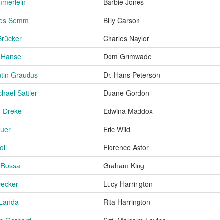
mmerlein
Barbie Jones
nes Semm
Billy Carson
Brücker
Charles Naylor
 Hanse
Dom Grimwade
tin Graudus
Dr. Hans Peterson
chael Sattler
Duane Gordon
 Dreke
Edwina Maddox
euer
Eric Wild
ll
Florence Astor
 Rossa
Graham King
Decker
Lucy Harrington
 Landa
Rita Harrington
s Gerhard
Sgt. Malcolm Levine