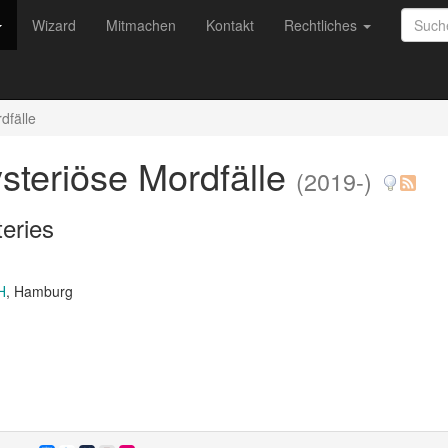
Wizard
Mitmachen
Kontakt
Rechtliches
dfälle
steriöse Mordfälle
(2019-)
eries
H
, Hamburg