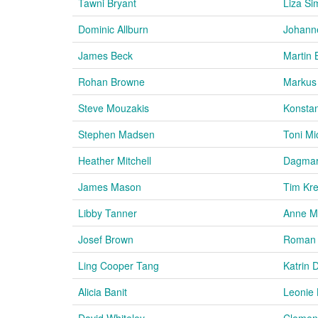
Tawni Bryant
Liza Si
Dominic Allburn
Johan
James Beck
Martin 
Rohan Browne
Markus
Steve Mouzakis
Konstan
Stephen Madsen
Toni Mi
Heather Mitchell
Dagmar
James Mason
Tim Kr
Libby Tanner
Anne Mo
Josef Brown
Roman
Ling Cooper Tang
Katrin 
Alicia Banit
Leonie
David Whiteley
Clemen