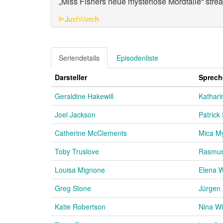
„Miss Fishers neue mysteriöse Mordfälle“ str
Seriendetails
Episodenliste
Darsteller
Sprech
Geraldine Hakewill
Kathari
Joel Jackson
Patric
Catherine McClements
Mica M
Toby Truslove
Rasmus
Louisa Mignone
Elena 
Greg Stone
Jürgen 
Katie Robertson
Nina Wi