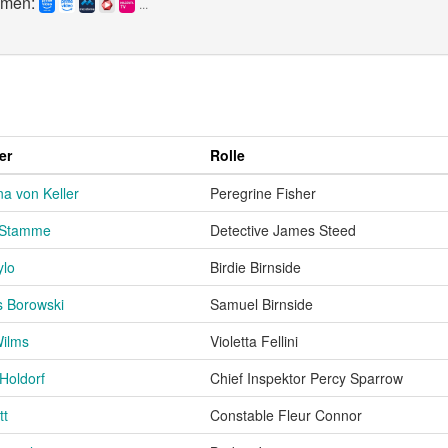
eamen:
...
er
Rolle
na von Keller
Peregrine Fisher
k Stamme
Detective James Steed
ylo
Birdie Birnside
 Borowski
Samuel Birnside
Wilms
Violetta Fellini
Holdorf
Chief Inspektor Percy Sparrow
tt
Constable Fleur Connor