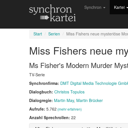
Synchron
Kartei
Start
Serien
Miss Fishers neue mysteriöse Mor
Miss Fishers neue my
Ms Fisher's Modern Murder Myst
TV-Serie
Synchronfirma:
DMT Digital Media Technologie Gmb
Dialogbuch:
Christos Topulos
Dialogregie:
Martin May
Martin Brücker
Aufrufe:
5.762
(mehr erfahren)
Anzahl Sprechrollen:
22