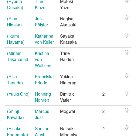
(Ryouta
Timo
Motoki
Oosaka)
Kinzel
Yaze
(Rina
Julia
Nagisa
Hidaka)
Fölster
Akatsuki
(Ikumi
Katharina
Sayaka
Hayama)
von Keller
Kirasaka
(Minami
Kristina
Trine
Takahashi)
von
Halden
Weltzien
(Risa
Franciska
Yukina
Taneda)
Friede
Himeragi
(Yuuki Ono)
Henning
Dimitrie
2
Nöhren
Vatler
(Shinji
Marcus
Mogwai
2
Kawada)
Just
(Hisako
Souzan
Natsuki
2
Kanemoto)
Alavi
Minamiya