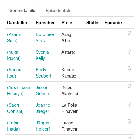
Seriendetails
Episodenliste
Darsteller
Sprecher
Rolle
Staffel
Episode
(Asami
Dorothee
Asagi
Seto)
Sturz
Aiba
(Yuka
Svenja
Astarte
Iguchi)
Kelly
(Kanae
Emily
Kanon
Itou)
Seubert
Kanase
(Yoshimasa
Jesse
Kojou
Hosoya)
Grimm
Akatsuki
(Saori
Jeanne
La Folia
Oonishi)
Jaeger
Rihavein
(Tetsu
Jürgen
Lucas
Inada)
Holdorf
Rihavein