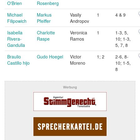
O'Brien
Rosenberg
Michael
Markus
Vasily
1
4 & 9
Filipowich
Pfeiffer
Andropov
Isabella
Charlotte
Veronica
1
1-3, 5,
Rivera-
Raspe
Ramos
10; 1-3,
Gandulla
5, 7, 8
Braulio
Gudo Hoegel
Victor
1; 2
2-6, 8-
Castillo hijo
Moreno
10; 1-5,
8
Werbung