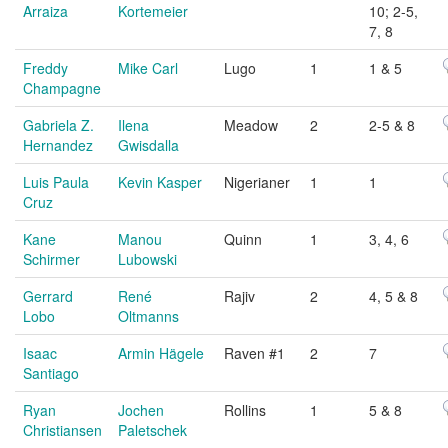
Arraiza
Kortemeier
10; 2-5,
7, 8
Freddy
Mike Carl
Lugo
1
1 & 5
Champagne
Gabriela Z.
Ilena
Meadow
2
2-5 & 8
Hernandez
Gwisdalla
Luis Paula
Kevin Kasper
Nigerianer
1
1
Cruz
Kane
Manou
Quinn
1
3, 4, 6
Schirmer
Lubowski
Gerrard
René
Rajiv
2
4, 5 & 8
Lobo
Oltmanns
Isaac
Armin Hägele
Raven #1
2
7
Santiago
Ryan
Jochen
Rollins
1
5 & 8
Christiansen
Paletschek