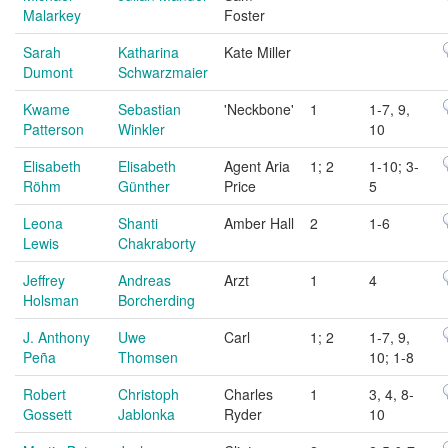
Malarkey
Foster
Sarah
Katharina
Kate Miller
Dumont
Schwarzmaier
Kwame
Sebastian
'Neckbone'
1
1-7, 9,
Patterson
Winkler
10
Elisabeth
Elisabeth
Agent Aria
1; 2
1-10; 3-
Röhm
Günther
Price
5
Leona
Shanti
Amber Hall
2
1-6
Lewis
Chakraborty
Jeffrey
Andreas
Arzt
1
4
Holsman
Borcherding
J. Anthony
Uwe
Carl
1; 2
1-7, 9,
Peña
Thomsen
10; 1-8
Robert
Christoph
Charles
1
3, 4, 8-
Gossett
Jablonka
Ryder
10