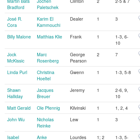
Martin Bats
Jochen
Clinton
2
2-5 & 7
Bradford
Paletschek
José R.
Karim El
Dealer
1
3
Cora
Kammouchi
Billy Malone
Matthias Klie
Frank
1
1-3, 6-
10
Jock
Marc
George
2
7
McKissic
Rosenberg
Pearson
Linda Purl
Christina
Gwenn
1
1-3, 5-8
Hoeltel
Shawn
Jacques
Jeremy
1
2-6, 9,
Halliday
Breuer
10
Matt Gerald
Ole Pfennig
Kilvinski
1
1, 2, 4
John Wu
Nicholas
Lew
1
3
Reinke
Isabel
Anke
Lourdes
1; 2
1-3, 5-