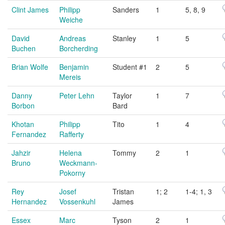
Clint James
Philipp
Sanders
1
5, 8, 9
Weiche
David
Andreas
Stanley
1
5
Buchen
Borcherding
Brian Wolfe
Benjamin
Student #1
2
5
Mereis
Danny
Peter Lehn
Taylor
1
7
Borbon
Bard
Khotan
Philipp
Tito
1
4
Fernandez
Rafferty
Jahzir
Helena
Tommy
2
1
Bruno
Weckmann-
Pokorny
Rey
Josef
Tristan
1; 2
1-4; 1, 3
Hernandez
Vossenkuhl
James
Essex
Marc
Tyson
2
1