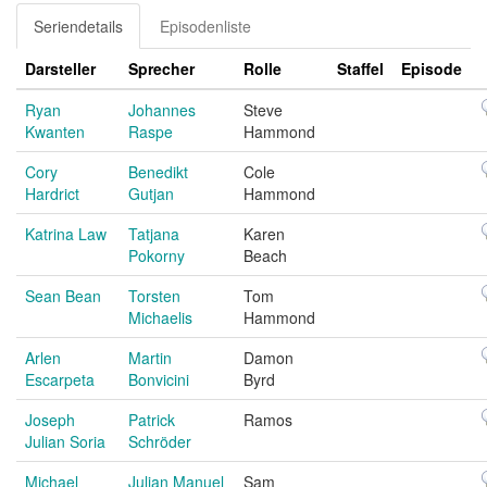
Seriendetails
Episodenliste
Darsteller
Sprecher
Rolle
Staffel
Episode
Ryan
Johannes
Steve
Kwanten
Raspe
Hammond
Cory
Benedikt
Cole
Hardrict
Gutjan
Hammond
Katrina Law
Tatjana
Karen
Pokorny
Beach
Sean Bean
Torsten
Tom
Michaelis
Hammond
Arlen
Martin
Damon
Escarpeta
Bonvicini
Byrd
Joseph
Patrick
Ramos
Julian Soria
Schröder
Michael
Julian Manuel
Sam