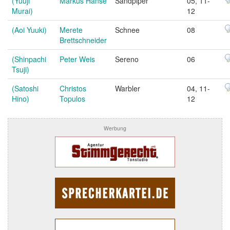
(Yuuji
Markus Hanse
Sandpiper
05, 11-
Murai)
12
(Aoi Yuuki)
Merete
Schnee
08
Brettschneider
(Shinpachi
Peter Weis
Sereno
06
Tsuji)
(Satoshi
Christos
Warbler
04, 11-
Hino)
Topulos
12
Werbung