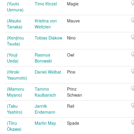
(Yuuto
Timo Kinzel
Magie
Uemura)
(Atsuko
Kristina von
Mauve
Tanaka)
Weltzien
(Kenjirou
Tobias Diakow
Nino
Tsuda)
(Youji
Rasmus
Owl
Ueda)
Borowski
(Hiroki
Daniel Welbat
Pine
Yasumoto)
(Mamoru
Tammo
Prinz
Miyano)
Kaulbarsch
Schwan
(Taku
Jannik
Rail
Yashiro)
Endemann
(Tôru
Martin May
Spade
Ôkawa)