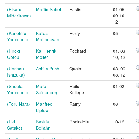
(Hikaru
Martin Sabel
Pastis
01-05,
Midorikawa)
09-10,
12
(Kanehira
Kailas
Perry
05
Yamamoto)
Mahadevan
(Hiroki
Kai Henrik
Pochard
01, 03,
Gotou)
Möller
10, 12
(Unshou
Achim Buch
Qualm
03, 06,
Ishizuka)
08, 12
(Shouta
Marc
Rails
01-02
Yamamoto)
Seidenberg
Kollege
(Toru Nara)
Manfred
Rainy
06
Liptow
(Uki
Saskia
Rockstella
10-12
Satake)
Bellahn