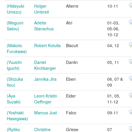
(Hideyuki
Holger
Alterre
10-11
Umezu)
Umbreit
(Megumi
Arlette
Atri
01-03,
Satou)
Stanschus
05-06,
10-12
(Makoto
Robert Kotulla
Biscuit
04, 12
Furukawa)
(Yuuichi
Daniel
Danlin
05, 11
Iguchi)
Kirchberger
(Shizuka
Jannika Jira
Eben
06, 07 &
Itou)
09
(Aya
Leoni Kristin
Eider
01, 05,
Suzaki)
Oeffinger
11-12
(Yoshiaki
Marcus Just
Falco
09-11
Hasegawa)
(Ryōko
Christine
Griese
07