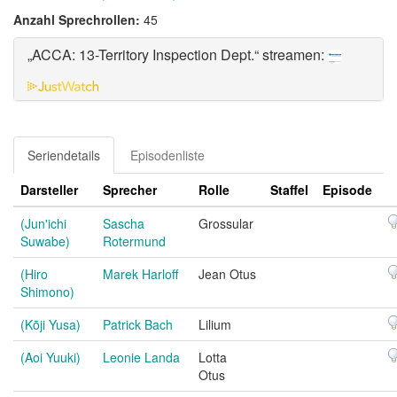
Anzahl Sprechrollen:
45
„ACCA: 13-Territory Inspection Dept.“ streamen:
Seriendetails
Episodenliste
Darsteller
Sprecher
Rolle
Staffel
Episode
(Jun'ichi
Sascha
Grossular
Suwabe)
Rotermund
(Hiro
Marek Harloff
Jean Otus
Shimono)
(Kōji Yusa)
Patrick Bach
Lilium
(Aoi Yuuki)
Leonie Landa
Lotta
Otus