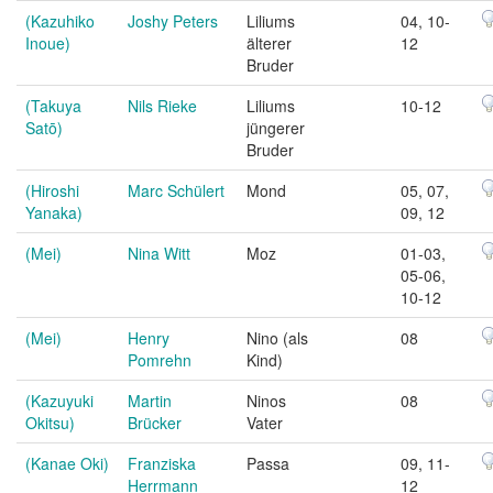
(Kazuhiko
Joshy Peters
Liliums
04, 10-
Inoue)
älterer
12
Bruder
(Takuya
Nils Rieke
Liliums
10-12
Satō)
jüngerer
Bruder
(Hiroshi
Marc Schülert
Mond
05, 07,
Yanaka)
09, 12
(Mei)
Nina Witt
Moz
01-03,
05-06,
10-12
(Mei)
Henry
Nino (als
08
Pomrehn
Kind)
(Kazuyuki
Martin
Ninos
08
Okitsu)
Brücker
Vater
(Kanae Oki)
Franziska
Passa
09, 11-
Herrmann
12